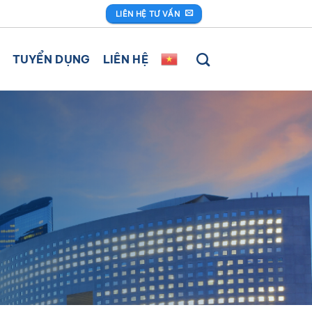
LIÊN HỆ TƯ VẤN
TUYỂN DỤNG
LIÊN HỆ