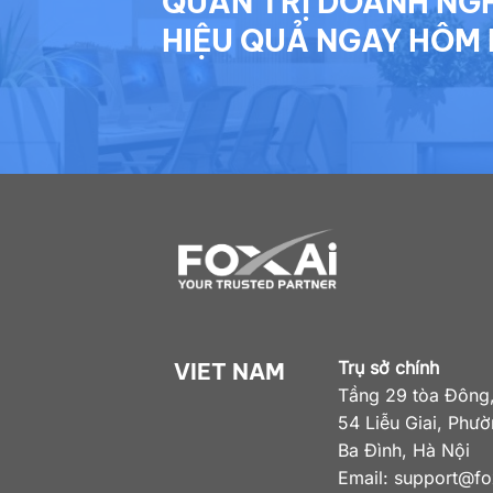
QUẢN TRỊ DOANH NG
HIỆU QUẢ NGAY HÔM 
Trụ sở chính
VIET NAM
Tầng 29 tòa Đông,
54 Liễu Giai, Phư
Ba Đình, Hà Nội
Email:
support@fox