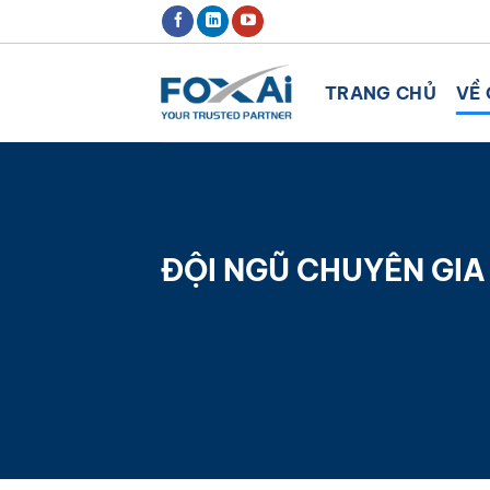
Chuyển
ĐỊNH HƯỚNG XU THẾ CHUYỂN ĐỔ
đến
nội
TRANG CHỦ
VỀ 
dung
ĐỘI NGŨ CHUYÊN GIA