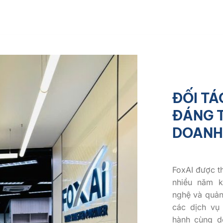
ĐỐI TÁ
ĐÁNG T
DOANH
FoxAI được t
nhiều năm k
nghệ và quản
các dịch vụ
hành cùng do