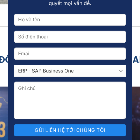
quyết mọi vấn đề.
ĐỘI NGŨ CHUYÊN GIA CỦA FOXA