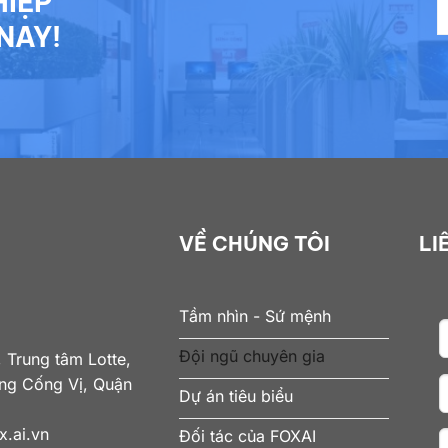
HIỆP
NAY!
VỀ CHÚNG TÔI
LI
Tầm nhìn - Sứ mệnh
Đội ngũ chuyên gia
 Trung tâm Lotte,
ờng Cống Vị, Quận
Dự án tiêu biểu
.ai.vn
Đối tác của FOXAI