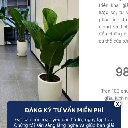
triển khai g
lược số, tư 
phân tích dữ
cloud và tí
đến những gi
cụ thể của t
10
Trên 100 ch
giàu kinh 
ĐĂNG KÝ TƯ VẤN MIỄN PHÍ
Đặt câu hỏi hoặc yêu cầu hỗ trợ ngay lập tức.
Chúng tôi sẵn sàng lắng nghe và giúp bạn giải