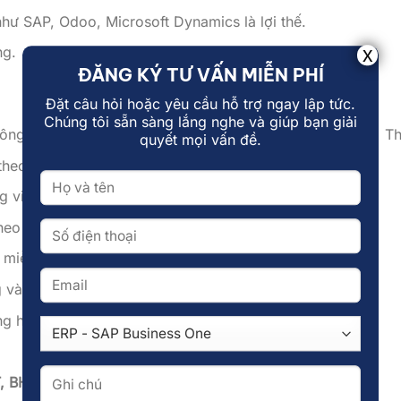
hư SAP, Odoo, Microsoft Dynamics là lợi thế.
ng.
ĐĂNG KÝ TƯ VẤN MIỄN PHÍ
Đặt câu hỏi hoặc yêu cầu hỗ trợ ngay lập tức.
Chúng tôi sẵn sàng lắng nghe và giúp bạn giải
không phụ thuộc doanh số) +
thưởng doanh số hấp dẫn
→ Thu
quyết mọi vấn đề.
theo kết quả kinh doanh).
g việc.
heo lợi nhuận công ty.
miễn phí tại văn phòng.
g và chuyên môn.
ing hàng năm.
, BHTN
theo quy định.