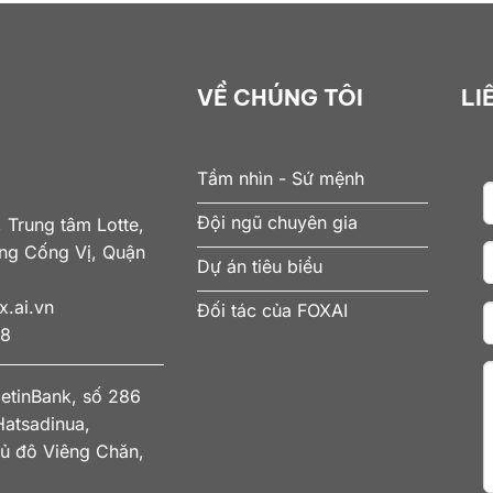
VỀ CHÚNG TÔI
LI
Tầm nhìn - Sứ mệnh
Đội ngũ chuyên gia
 Trung tâm Lotte,
ờng Cống Vị, Quận
Dự án tiêu biểu
.ai.vn
Đối tác của FOXAI
78
ietinBank, số 286
atsadinua,
ủ đô Viêng Chăn,