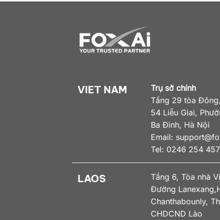
Trụ sở chính
VIET NAM
Tầng 29 tòa Đông,
54 Liễu Giai, Phư
Ba Đình, Hà Nội
Email:
support@fox
Tel: 0246 254 45
Tầng 6, Tòa nhà V
LAOS
Đường Lanexang,H
Chanthabounly, Th
CHDCND Lào