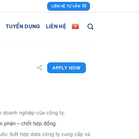
LIÊN HỆ TƯ VẤN
TUYỂN DỤNG
LIÊN HỆ
APPLY NOW
 doanh nghiệp của công ty.
àm phán – chốt hợp đồng
.
Quốc (kết hợp data công ty cung cấp và