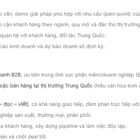
tư vấn, demo giải pháp phù hợp với nhu cầu (pain-point) củ
ếp cận khách hàng theo ngành, quy mô và đặc thù thị trườn
i quan hệ với khách hàng, đối tác Trung Quốc.
o cáo kinh doanh và dự báo doanh số định kỳ.
oanh B2B
, ưu tiên trong lĩnh vực phần mềm/doanh nghiệp 
oặc bán hàng tại thị trường Trung Quốc
(hiểu văn hóa kinh 
– đọc – viết)
, có khả năng giao tiếp, đàm phán trực tiếp vớ
hiệp sản xuất, thương mại, phân phối.
ta khách hàng, xây dựng pipeline và làm việc độc lập.
án và chốt deal tốt.