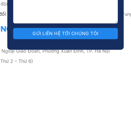
 động, có cơ hội học hỏi từ các chuyên gia.
ối tác lớn trong và ngoài nước
, đặc biệt tại thị trường Tru
ỤNG
 Ngoại Giao Đoàn, Phường Xuân Đỉnh, TP. Hà Nội
Thứ 2 – Thứ 6)