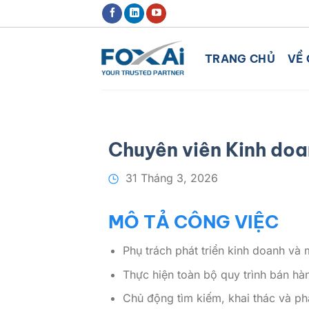
Chuyển
ĐỊNH HƯỚNG XU THẾ CHUYỂN ĐỔ
đến
nội
TRANG CHỦ
VỀ 
dung
Chuyên viên Kinh do
31 Tháng 3, 2026
MÔ TẢ CÔNG VIỆC
Phụ trách phát triển kinh doanh và
Thực hiện toàn bộ quy trình bán hà
Chủ động tìm kiếm, khai thác và ph