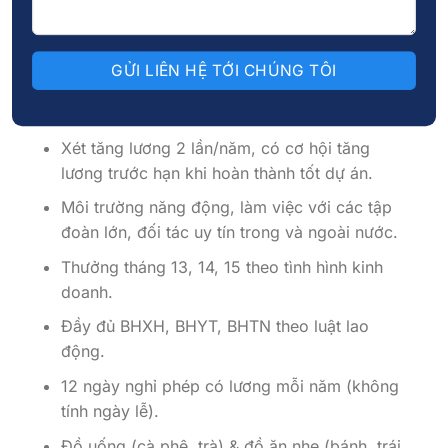
Lương: 10 – 25 triệu/ tháng, tùy năng lực và
kinh nghiệm + thưởng dự án hấp dẫn.
Chia cổ tức đặc biệt cho nhân viên dựa trên
lợi nhuận công ty.
Xét tăng lương 2 lần/năm, có cơ hội tăng
lương trước hạn khi hoàn thành tốt dự án.
Môi trường năng động, làm việc với các tập
đoàn lớn, đối tác uy tín trong và ngoài nước.
Thưởng tháng 13, 14, 15 theo tình hình kinh
doanh.
Đầy đủ BHXH, BHYT, BHTN theo luật lao
động.
12 ngày nghỉ phép có lương mỗi năm (không
tính ngày lễ).
Đồ uống (cà phê, trà) & đồ ăn nhẹ (bánh, trái