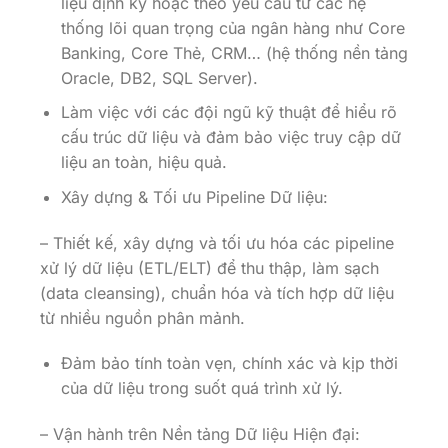
liệu định kỳ hoặc theo yêu cầu từ các hệ
thống lõi quan trọng của ngân hàng như Core
Banking, Core Thẻ, CRM… (hệ thống nền tảng
Oracle, DB2, SQL Server).
Làm việc với các đội ngũ kỹ thuật để hiểu rõ
cấu trúc dữ liệu và đảm bảo việc truy cập dữ
liệu an toàn, hiệu quả.
Xây dựng & Tối ưu Pipeline Dữ liệu:
– Thiết kế, xây dựng và tối ưu hóa các pipeline
xử lý dữ liệu (ETL/ELT) để thu thập, làm sạch
(data cleansing), chuẩn hóa và tích hợp dữ liệu
từ nhiều nguồn phân mảnh.
Đảm bảo tính toàn vẹn, chính xác và kịp thời
của dữ liệu trong suốt quá trình xử lý.
– Vận hành trên Nền tảng Dữ liệu Hiện đại: