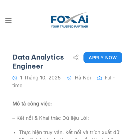
Chuyển
đến
nội
dung
Data Analytics
APPLY NOW
Engineer
1 Tháng 10, 2025
Hà Nội
Full-
time
Mô tả công việc:
– Kết nối & Khai thác Dữ liệu Lõi:
Thực hiện truy vấn, kết nối và trích xuất dữ