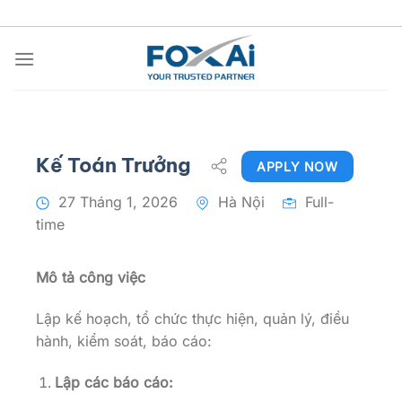
Chuyển
đến
nội
dung
Kế Toán Trưởng
APPLY NOW
27 Tháng 1, 2026
Hà Nội
Full-
time
Mô tả công việc
Lập kế hoạch, tổ chức thực hiện, quản lý, điều
hành, kiểm soát, báo cáo:
Lập các báo cáo: