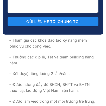
doanh
– Thưởng dự án theo các dự án tham gia.
– Đặc biệt chia cổ tức cho cán bộ nhân viên
theo lợi nhuận của công ty.
– Tham gia các khóa đào tạo kỹ năng mềm
phục vụ cho công việc.
– Thưởng các dịp lễ, Tết và team building hàng
năm.
– Xét duyệt tăng lương 2 lần/năm.
– Được hưởng đầy đủ BHXH, BHYT và BHTN
theo luật lao động Việt Nam hiện hành.
– Được làm việc trong một môi trường trẻ trung,