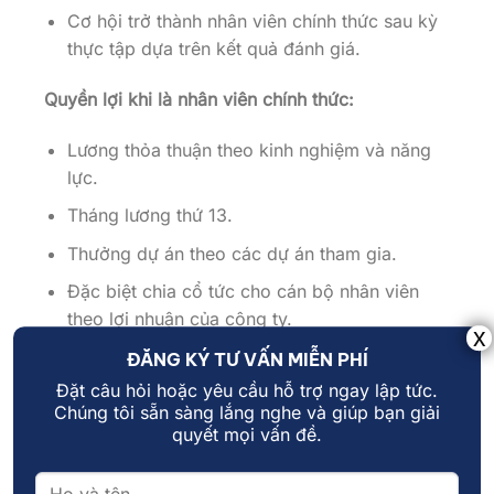
Cơ hội trở thành nhân viên chính thức sau kỳ
thực tập dựa trên kết quả đánh giá.
Quyền lợi khi là nhân viên chính thức:
Lương thỏa thuận theo kinh nghiệm và năng
lực.
Tháng lương thứ 13.
Thưởng dự án theo các dự án tham gia.
Đặc biệt chia cổ tức cho cán bộ nhân viên
theo lợi nhuận của công ty.
Thưởng các dịp lễ, Tết và Team building hàng
ĐĂNG KÝ TƯ VẤN MIỄN PHÍ
năm.
Đặt câu hỏi hoặc yêu cầu hỗ trợ ngay lập tức.
Chúng tôi sẵn sàng lắng nghe và giúp bạn giải
Được hưởng đầy đủ BHXH, BHYT và BHTN
quyết mọi vấn đề.
theo luật lao động Việt Nam hiện hành.
Được làm việc trong một môi trường trẻ