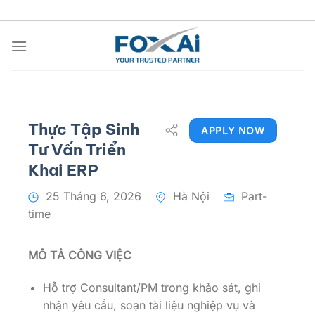
Chuyển
đến
nội
dung
Thực Tập Sinh
APPLY NOW
Tư Vấn Triển
Khai ERP
25 Tháng 6, 2026
Hà Nội
Part-
time
MÔ TẢ CÔNG VIỆC
Hỗ trợ Consultant/PM trong khảo sát, ghi
nhận yêu cầu, soạn tài liệu nghiệp vụ và