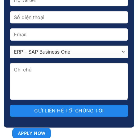
trung, năng động cùng với các chuyên gia
hàng đầu trong nhiều lĩnh vực của công ty để
học hỏi và phát triển hàng ngày.
Cơ hội làm việc với các tập đoàn lớn: Tham
gia các dự án lớn, làm việc với các khách
hàng và đối tác uy tín trong ngành công nghệ
trong và ngoài nước.
Cơ hội thăng tiến và phát triển trong vai trò
quản lý cả trong và ngoài nước.
Địa điểm làm việc:
Tòa nhà N03-T3, Khu Ngoại
Giao Đoàn, Phường Xuân Đỉnh, TP. Hà Nội.
Thời gian làm việc:
8h00 – 17h00 (Từ Thứ 2 –
Thứ 6)
APPLY NOW