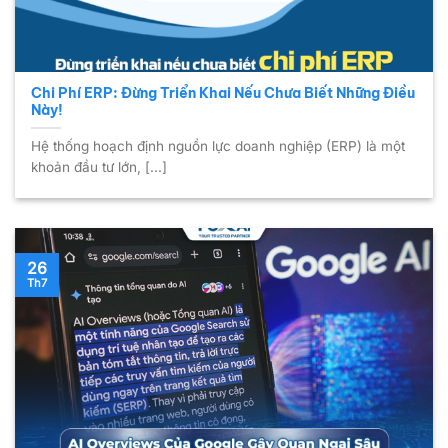
Chi Phí ERP: Đừng Triển Khai Nếu Chưa Biết Những Điều
Này!
Hệ thống hoạch định nguồn lực doanh nghiệp (ERP) là một
khoản đầu tư lớn, [...]
26
Th7