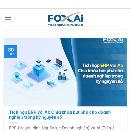
Chuyển
đến
nội
dung
30
Th7
Tích hợp ERP với AI: Chìa khóa bứt phá cho doanh
nghiệp trong kỷ nguyên số
ERP (Hoạch định Nguồn lực Doanh nghiệp) và AI (Trí tuệ