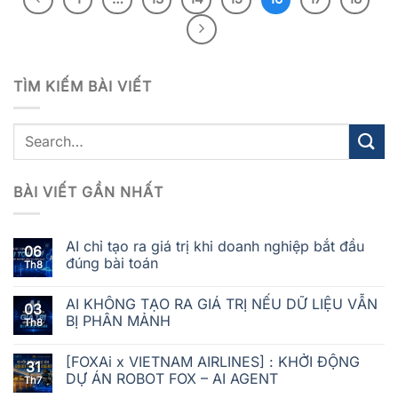
TÌM KIẾM BÀI VIẾT
BÀI VIẾT GẦN NHẤT
AI chỉ tạo ra giá trị khi doanh nghiệp bắt đầu
06
đúng bài toán
Th8
AI KHÔNG TẠO RA GIÁ TRỊ NẾU DỮ LIỆU VẪN
03
BỊ PHÂN MẢNH
Th8
[FOXAi x VIETNAM AIRLINES] : KHỞI ĐỘNG
31
DỰ ÁN ROBOT FOX – AI AGENT
Th7