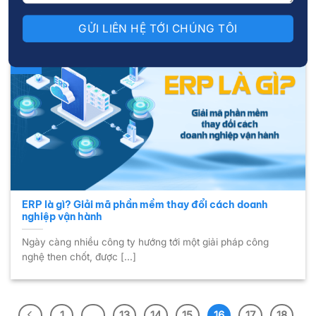
24
Th7
ERP là gì? Giải mã phần mềm thay đổi cách doanh
nghiệp vận hành
Ngày càng nhiều công ty hướng tới một giải pháp công
nghệ then chốt, được [...]
1
…
13
14
15
16
17
18