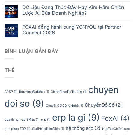
Dữ Liệu Đang Thúc Đẩy Hay Kìm Hãm Chiến
29
Lược AI Của Doanh Nghiệp?
Th7
FOXAi đồng hành cùng YONYOU tại Partner
23
Connect 2026
Th7
BÌNH LUẬN GẦN ĐÂY
THẺ
chuyen
APSP
(1)
BánHàngĐaKênh
(1)
ChinhPhụcThịTrường
(1)
doi so
(9)
ChuyểnĐổiSố
(2)
ChuyểnĐổiCôngNghệ
(1)
erp la gi
(9)
FoxAI
(4)
doanh nghiep SMEs
(1)
erp
(1)
hệ thống erp
(2)
giai phap ERP
(1)
GiảiPhápToànDiện
(1)
HợpTácChiếnLược