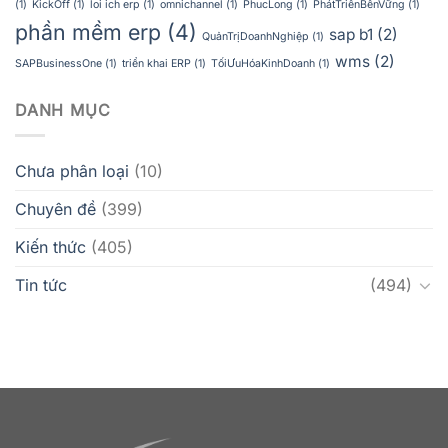
(1)
KickOff
(1)
loi ich erp
(1)
omnichannel
(1)
PhucLong
(1)
PhátTriểnBềnVững
(1)
phần mềm erp
(4)
sap b1
(2)
QuảnTrịDoanhNghiệp
(1)
wms
(2)
SAPBusinessOne
(1)
triển khai ERP
(1)
TốiƯuHóaKinhDoanh
(1)
DANH MỤC
Chưa phân loại
(10)
Chuyên đề
(399)
Kiến thức
(405)
Tin tức
(494)