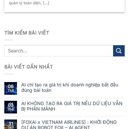
quản lý toàn diện, [...]
TÌM KIẾM BÀI VIẾT
BÀI VIẾT GẦN NHẤT
AI chỉ tạo ra giá trị khi doanh nghiệp bắt đầu
06
đúng bài toán
Th8
AI KHÔNG TẠO RA GIÁ TRỊ NẾU DỮ LIỆU VẪN
03
BỊ PHÂN MẢNH
Th8
[FOXAi x VIETNAM AIRLINES] : KHỞI ĐỘNG
31
DỰ ÁN ROBOT FOX – AI AGENT
Th7