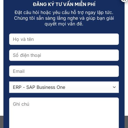
ĐĂNG KÝ TƯ VẤN MIỄN PHÍ
(1)
KickOff
(1)
loi ich erp
(1)
omnichannel
(1)
PhucLong
(1)
PhátTriểnBềnVững
(1)
Đặt câu hỏi hoặc yêu cầu hỗ trợ ngay lập tức.
phần mềm erp
(4)
sap b1
(2)
QuảnTrịDoanhNghiệp
(1)
Chúng tôi sẵn sàng lắng nghe và giúp bạn giải
wms
(2)
quyết mọi vấn đề.
SAPBusinessOne
(1)
triển khai ERP
(1)
TốiƯuHóaKinhDoanh
(1)
DANH MỤC
Chưa phân loại
(10)
Chuyên đề
(399)
Kiến thức
(405)
Tin tức
(494)