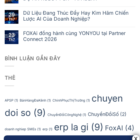
Dữ Liệu Đang Thúc Đẩy Hay Kìm Hãm Chiến
29
Lược AI Của Doanh Nghiệp?
Th7
FOXAi đồng hành cùng YONYOU tại Partner
23
Connect 2026
Th7
BÌNH LUẬN GẦN ĐÂY
THẺ
chuyen
APSP
(1)
BánHàngĐaKênh
(1)
ChinhPhụcThịTrường
(1)
doi so
(9)
ChuyểnĐổiSố
(2)
ChuyểnĐổiCôngNghệ
(1)
erp la gi
(9)
FoxAI
(4)
doanh nghiep SMEs
(1)
erp
(1)
hệ thống erp
(2)
giai phap ERP
(1)
GiảiPhápToànDiện
(1)
HợpTácChiếnLược