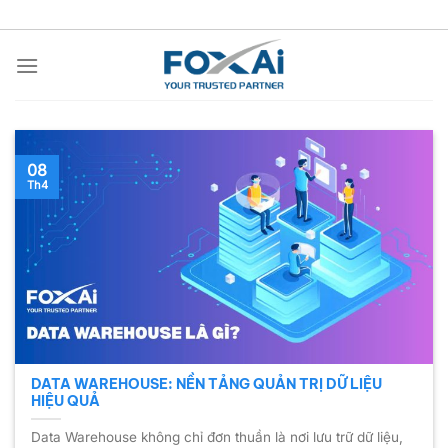
Chuyển
đến
nội
dung
08
Th4
DATA WAREHOUSE: NỀN TẢNG QUẢN TRỊ DỮ LIỆU
HIỆU QUẢ
Data Warehouse không chỉ đơn thuần là nơi lưu trữ dữ liệu,