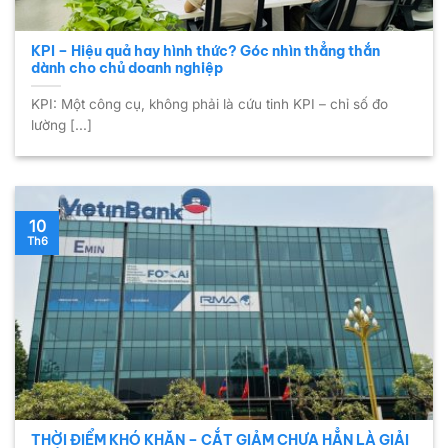
KPI – Hiệu quả hay hình thức? Góc nhìn thẳng thắn
dành cho chủ doanh nghiệp
KPI: Một công cụ, không phải là cứu tinh KPI – chỉ số đo
lường [...]
10
Th6
THỜI ĐIỂM KHÓ KHĂN – CẮT GIẢM CHƯA HẲN LÀ GIẢI