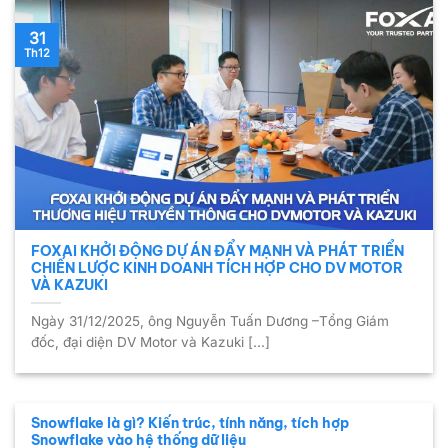
31
Th12
FOXAI KHỞI ĐỘNG DỰ ÁN ĐẨY MẠNH VÀ PHÁT TRIỂN
CHIẾN LƯỢC KINH DOANH TÍCH HỢP CHO DV MOTOR
VÀ KAZUKI
Ngày 31/12/2025, ông Nguyễn Tuấn Dương –Tổng Giám
đốc, đại diện DV Motor và Kazuki [...]
Snowflake là gì? Kiến ​​trúc, tính năng, tích hợp
Snowflake vào hệ thống dữ liệu