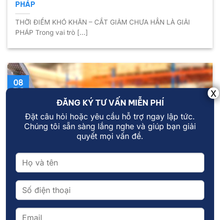
PHÁP
THỜI ĐIỂM KHÓ KHĂN – CẮT GIẢM CHƯA HẲN LÀ GIẢI
PHÁP Trong vai trò [...]
08
Th5
ĐĂNG KÝ TƯ VẤN MIỄN PHÍ
Đặt câu hỏi hoặc yêu cầu hỗ trợ ngay lập tức.
Chúng tôi sẵn sàng lắng nghe và giúp bạn giải
quyết mọi vấn đề.
Quy trình triển khai ERP để nâng cao hiệu quả quản lý
tồn kho
Quản lý tồn kho luôn là một trong những thách thức lớn mà