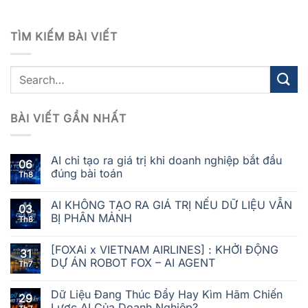
TÌM KIẾM BÀI VIẾT
BÀI VIẾT GẦN NHẤT
AI chỉ tạo ra giá trị khi doanh nghiệp bắt đầu
06
đúng bài toán
Th8
AI KHÔNG TẠO RA GIÁ TRỊ NẾU DỮ LIỆU VẪN
03
BỊ PHÂN MẢNH
Th8
[FOXAi x VIETNAM AIRLINES] : KHỞI ĐỘNG
31
DỰ ÁN ROBOT FOX – AI AGENT
Th7
Dữ Liệu Đang Thúc Đẩy Hay Kìm Hãm Chiến
29
Lược AI Của Doanh Nghiệp?