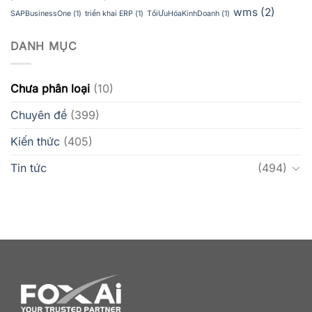
wms
(2)
SAPBusinessOne
(1)
triển khai ERP
(1)
TốiƯuHóaKinhDoanh
(1)
DANH MỤC
Chưa phân loại
(10)
Chuyên đề
(399)
Kiến thức
(405)
Tin tức
(494)