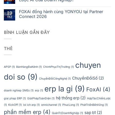
Th7
FOXAi đồng hành cùng YONYOU tại Partner
23
Connect 2026
Th7
BÌNH LUẬN GẦN ĐÂY
THẺ
chuyen
APSP
(1)
BánHàngĐaKênh
(1)
ChinhPhụcThịTrường
(1)
doi so
(9)
ChuyểnĐổiSố
(2)
ChuyểnĐổiCôngNghệ
(1)
erp la gi
(9)
FoxAI
(4)
doanh nghiep SMEs
(1)
erp
(1)
hệ thống erp
(2)
giai phap ERP
(1)
GiảiPhápToànDiện
(1)
HợpTácChiếnLược
(1)
KickOff
(1)
loi ich erp
(1)
omnichannel
(1)
PhucLong
(1)
PhátTriểnBềnVững
(1)
phần mềm erp
(4)
sap b1
(2)
QuảnTrịDoanhNghiệp
(1)