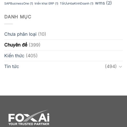
wms
(2)
SAPBusinessOne
(1)
triển khai ERP
(1)
TốiƯuHóaKinhDoanh
(1)
DANH MỤC
Chưa phân loại
(10)
Chuyên đề
(399)
Kiến thức
(405)
Tin tức
(494)