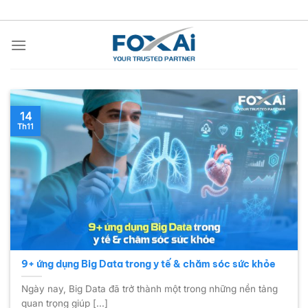
Chuyển
đến
nội
dung
14
Th11
9+ ứng dụng Big Data trong y tế & chăm sóc sức khỏe
Ngày nay, Big Data đã trở thành một trong những nền tảng
quan trọng giúp [...]