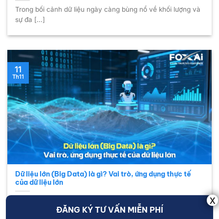
Trong bối cảnh dữ liệu ngày càng bùng nổ về khối lượng và
sự đa [...]
11
Th11
Dữ liệu lớn (Big Data) là gì? Vai trò, ứng dụng thực tế
của dữ liệu lớn
Trong lĩnh vực kinh doanh, Dữ liệu lớn được xem như nguồn
ĐĂNG KÝ TƯ VẤN MIỄN PHÍ
tài sản chiến [...]