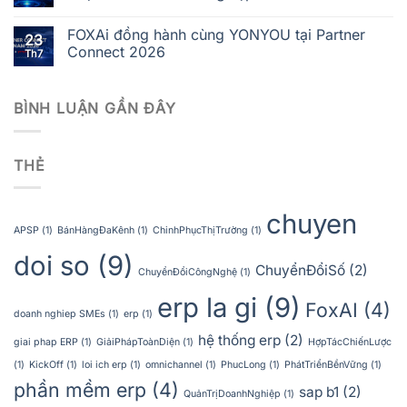
FOXAi đồng hành cùng YONYOU tại Partner
23
Connect 2026
Th7
BÌNH LUẬN GẦN ĐÂY
THẺ
chuyen
APSP
(1)
BánHàngĐaKênh
(1)
ChinhPhụcThịTrường
(1)
doi so
(9)
ChuyểnĐổiSố
(2)
ChuyểnĐổiCôngNghệ
(1)
erp la gi
(9)
FoxAI
(4)
doanh nghiep SMEs
(1)
erp
(1)
hệ thống erp
(2)
giai phap ERP
(1)
GiảiPhápToànDiện
(1)
HợpTácChiếnLược
(1)
KickOff
(1)
loi ich erp
(1)
omnichannel
(1)
PhucLong
(1)
PhátTriểnBềnVững
(1)
phần mềm erp
(4)
sap b1
(2)
QuảnTrịDoanhNghiệp
(1)