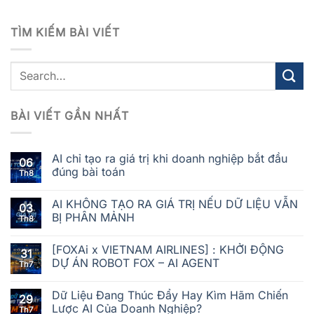
TÌM KIẾM BÀI VIẾT
BÀI VIẾT GẦN NHẤT
AI chỉ tạo ra giá trị khi doanh nghiệp bắt đầu
06
đúng bài toán
Th8
AI KHÔNG TẠO RA GIÁ TRỊ NẾU DỮ LIỆU VẪN
03
BỊ PHÂN MẢNH
Th8
[FOXAi x VIETNAM AIRLINES] : KHỞI ĐỘNG
31
DỰ ÁN ROBOT FOX – AI AGENT
Th7
Dữ Liệu Đang Thúc Đẩy Hay Kìm Hãm Chiến
29
Lược AI Của Doanh Nghiệp?
Th7