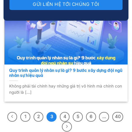
10
Th11
Quy trình quản lý nhân sự là gì? 9 bước xây dựng đội ngũ
nhân sự hiệu quả
Không phải tài chính hay những giá trị vô hình mà chính con
người là [...]
1
2
3
4
5
6
…
40