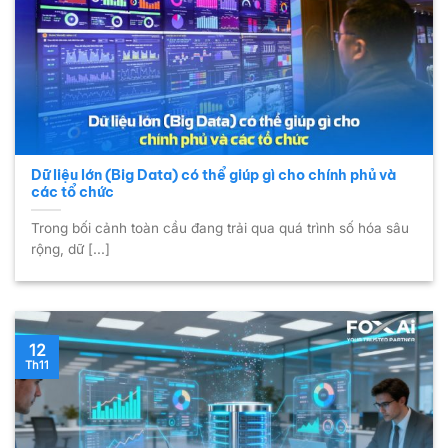
Dữ liệu lớn (Big Data) có thể giúp gì cho chính phủ và
các tổ chức
Trong bối cảnh toàn cầu đang trải qua quá trình số hóa sâu
rộng, dữ [...]
12
Th11