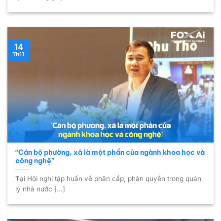
14
Th11
“Cán bộ phường, xã là một phần của ngành khoa học và
công nghệ”
Tại Hội nghị tập huấn về phân cấp, phân quyền trong quản
lý nhà nước [...]