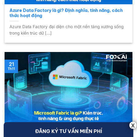
Azure Data Factory là gì? Định nghĩa, tính năng, cách
thức hoạt động
Azure Data Factory đại diện cho một nền tảng xương sống
trong kiến trúc dữ [...]
21
Th11
Microsoft Fabric là gì? Kiến trúc, tính năng & ứng dụng
ĐĂNG KÝ TƯ VẤN MIỄN PHÍ
thực tế