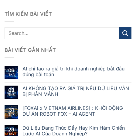
TÌM KIẾM BÀI VIẾT
BÀI VIẾT GẦN NHẤT
AI chỉ tạo ra giá trị khi doanh nghiệp bắt đầu
06
đúng bài toán
Th8
AI KHÔNG TẠO RA GIÁ TRỊ NẾU DỮ LIỆU VẪN
03
BỊ PHÂN MẢNH
Th8
[FOXAi x VIETNAM AIRLINES] : KHỞI ĐỘNG
31
DỰ ÁN ROBOT FOX – AI AGENT
Th7
Dữ Liệu Đang Thúc Đẩy Hay Kìm Hãm Chiến
29
Lược AI Của Doanh Nghiệp?
Th7