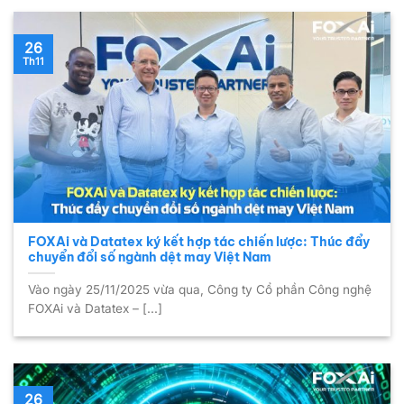
26
Th11
FOXAi và Datatex ký kết hợp tác chiến lược: Thúc đẩy
chuyển đổi số ngành dệt may Việt Nam
Vào ngày 25/11/2025 vừa qua, Công ty Cổ phần Công nghệ
FOXAi và Datatex – [...]
26