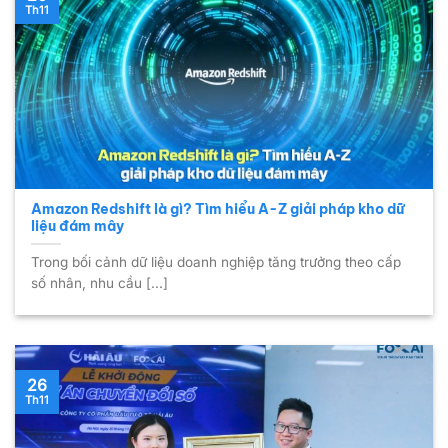
Th11
Amazon Redshift là gì? Tìm hiểu A-Z giải pháp kho dữ
liệu đám mây
Trong bối cảnh dữ liệu doanh nghiệp tăng trưởng theo cấp
số nhân, nhu cầu [...]
26
Th11