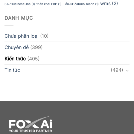
wms
(2)
SAPBusinessOne
(1)
triển khai ERP
(1)
TốiƯuHóaKinhDoanh
(1)
DANH MỤC
Chưa phân loại
(10)
Chuyên đề
(399)
Kiến thức
(405)
Tin tức
(494)