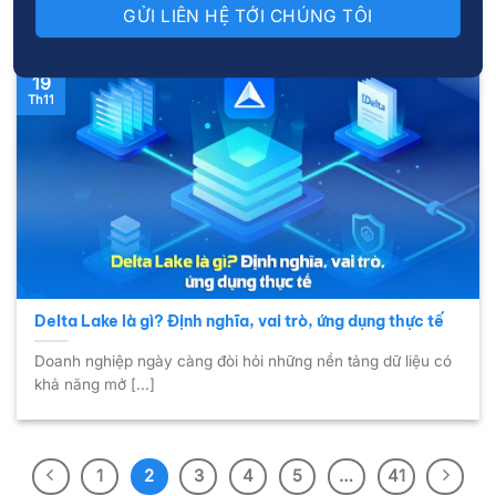
19
Th11
Delta Lake là gì? Định nghĩa, vai trò, ứng dụng thực tế
Doanh nghiệp ngày càng đòi hỏi những nền tảng dữ liệu có
khả năng mở [...]
1
2
3
4
5
…
41