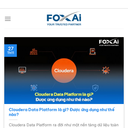
Chuyển
đến
nội
dung
27
Th11
Cloudera Data Platform là gì? Được ứng dụng như thế
nào?
Cloudera Data Platform ra đời như một nền tảng dữ liệu toàn