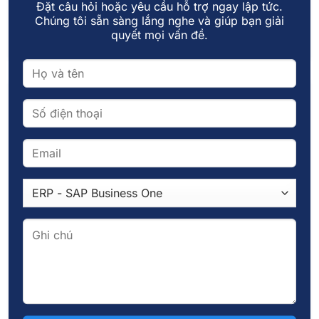
Đặt câu hỏi hoặc yêu cầu hỗ trợ ngay lập tức.
Chúng tôi sẵn sàng lắng nghe và giúp bạn giải
Trong bối cảnh dữ liệu trở thành “nhiên liệu chiến lược”
quyết mọi vấn đề.
quyết định khả năng [...]
20
Th11
Streaming Server là gì? Cách thức hoạt động ra sao?
Có khi nào bạn thắc mắc làm thế nào để truyền tải dữ liệu
lớn [...]