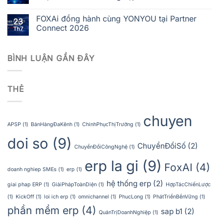
FOXAi đồng hành cùng YONYOU tại Partner
23
Connect 2026
Th7
BÌNH LUẬN GẦN ĐÂY
THẺ
chuyen
APSP
(1)
BánHàngĐaKênh
(1)
ChinhPhụcThịTrường
(1)
doi so
(9)
ChuyểnĐổiSố
(2)
ChuyểnĐổiCôngNghệ
(1)
erp la gi
(9)
FoxAI
(4)
doanh nghiep SMEs
(1)
erp
(1)
hệ thống erp
(2)
giai phap ERP
(1)
GiảiPhápToànDiện
(1)
HợpTácChiếnLược
(1)
KickOff
(1)
loi ich erp
(1)
omnichannel
(1)
PhucLong
(1)
PhátTriểnBềnVững
(1)
phần mềm erp
(4)
sap b1
(2)
QuảnTrịDoanhNghiệp
(1)