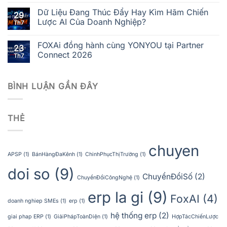
Dữ Liệu Đang Thúc Đẩy Hay Kìm Hãm Chiến
29
Lược AI Của Doanh Nghiệp?
Th7
FOXAi đồng hành cùng YONYOU tại Partner
23
Connect 2026
Th7
BÌNH LUẬN GẦN ĐÂY
THẺ
chuyen
APSP
(1)
BánHàngĐaKênh
(1)
ChinhPhụcThịTrường
(1)
doi so
(9)
ChuyểnĐổiSố
(2)
ChuyểnĐổiCôngNghệ
(1)
erp la gi
(9)
FoxAI
(4)
doanh nghiep SMEs
(1)
erp
(1)
hệ thống erp
(2)
giai phap ERP
(1)
GiảiPhápToànDiện
(1)
HợpTácChiếnLược