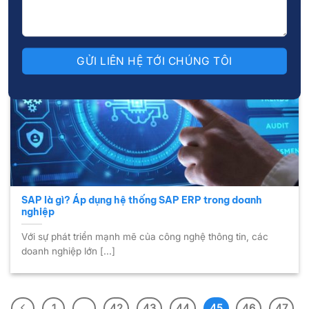
12
Th2
SAP là gì? Áp dụng hệ thống SAP ERP trong doanh
nghiệp
Với sự phát triển mạnh mẽ của công nghệ thông tin, các
doanh nghiệp lớn [...]
1
…
42
43
44
45
46
47