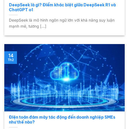
DeepSeek là gì? Điểm khác biệt giữa DeepSeek R1 và
ChatGPT o1
DeepSeek là mô hình ngôn ngữ lớn với khả năng suy luận
mạnh mẽ, tương [...]
14
Th2
Điện toán đám mây tác động đến doanh nghiệp SMEs
như thế nào?