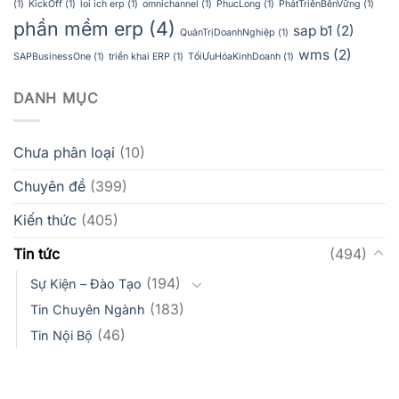
(1)
KickOff
(1)
loi ich erp
(1)
omnichannel
(1)
PhucLong
(1)
PhátTriểnBềnVững
(1)
phần mềm erp
(4)
sap b1
(2)
QuảnTrịDoanhNghiệp
(1)
wms
(2)
SAPBusinessOne
(1)
triển khai ERP
(1)
TốiƯuHóaKinhDoanh
(1)
DANH MỤC
Chưa phân loại
(10)
Chuyên đề
(399)
Kiến thức
(405)
Tin tức
(494)
(194)
Sự Kiện – Đào Tạo
(183)
Tin Chuyên Ngành
(46)
Tin Nội Bộ