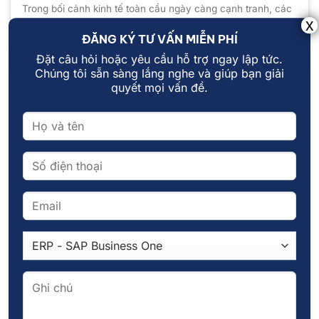
Trong bối cảnh kinh tế toàn cầu ngày càng cạnh tranh, các
doanh nghiệp vừa [...]
ĐĂNG KÝ TƯ VẤN MIỄN PHÍ
Đặt câu hỏi hoặc yêu cầu hỗ trợ ngay lập tức.
Chúng tôi sẵn sàng lắng nghe và giúp bạn giải
quyết mọi vấn đề.
13
Th2
Điện toán đám mây – Chìa khóa thúc đẩy chuyển đổi
số cho doanh nghiệp
Trong thời đại công nghệ 4.0, chuyển đổi số không chỉ là xu
hướng mà [...]