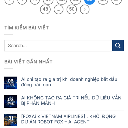
48
…
50
TÌM KIẾM BÀI VIẾT
BÀI VIẾT GẦN NHẤT
AI chỉ tạo ra giá trị khi doanh nghiệp bắt đầu
06
đúng bài toán
Th8
AI KHÔNG TẠO RA GIÁ TRỊ NẾU DỮ LIỆU VẪN
03
BỊ PHÂN MẢNH
Th8
[FOXAi x VIETNAM AIRLINES] : KHỞI ĐỘNG
31
DỰ ÁN ROBOT FOX – AI AGENT
Th7