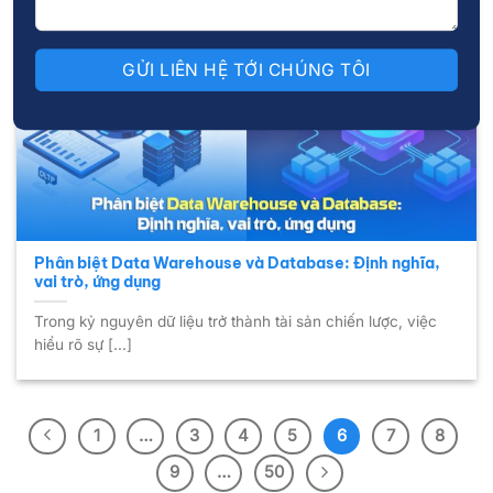
18
Th11
Phân biệt Data Warehouse và Database: Định nghĩa,
vai trò, ứng dụng
Trong kỷ nguyên dữ liệu trở thành tài sản chiến lược, việc
hiểu rõ sự [...]
1
…
3
4
5
6
7
8
9
…
50