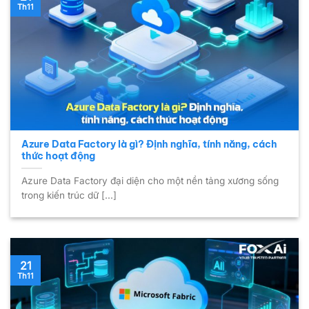
Th11
Azure Data Factory là gì? Định nghĩa, tính năng, cách
thức hoạt động
Azure Data Factory đại diện cho một nền tảng xương sống
trong kiến trúc dữ [...]
21
Th11