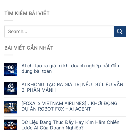
TÌM KIẾM BÀI VIẾT
BÀI VIẾT GẦN NHẤT
AI chỉ tạo ra giá trị khi doanh nghiệp bắt đầu
06
đúng bài toán
Th8
AI KHÔNG TẠO RA GIÁ TRỊ NẾU DỮ LIỆU VẪN
03
BỊ PHÂN MẢNH
Th8
[FOXAi x VIETNAM AIRLINES] : KHỞI ĐỘNG
31
DỰ ÁN ROBOT FOX – AI AGENT
Th7
Dữ Liệu Đang Thúc Đẩy Hay Kìm Hãm Chiến
29
Lược AI Của Doanh Nghiệp?
Th7