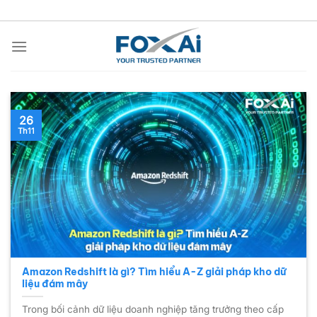
Chuyển
đến
nội
dung
26
Th11
Amazon Redshift là gì? Tìm hiểu A-Z giải pháp kho dữ
liệu đám mây
Trong bối cảnh dữ liệu doanh nghiệp tăng trưởng theo cấp