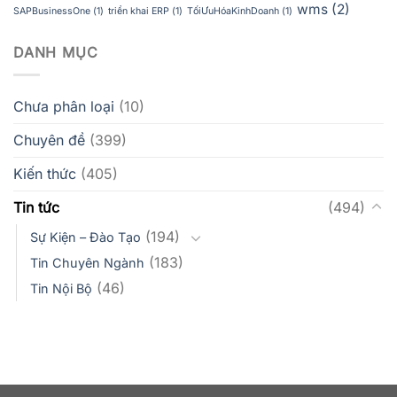
wms
(2)
SAPBusinessOne
(1)
triển khai ERP
(1)
TốiƯuHóaKinhDoanh
(1)
DANH MỤC
Chưa phân loại
(10)
Chuyên đề
(399)
Kiến thức
(405)
Tin tức
(494)
(194)
Sự Kiện – Đào Tạo
(183)
Tin Chuyên Ngành
(46)
Tin Nội Bộ