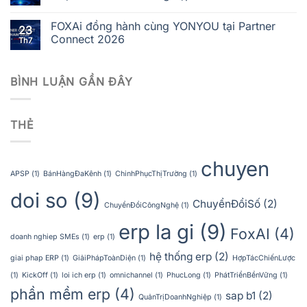
FOXAi đồng hành cùng YONYOU tại Partner
23
Connect 2026
Th7
BÌNH LUẬN GẦN ĐÂY
THẺ
chuyen
APSP
(1)
BánHàngĐaKênh
(1)
ChinhPhụcThịTrường
(1)
doi so
(9)
ChuyểnĐổiSố
(2)
ChuyểnĐổiCôngNghệ
(1)
erp la gi
(9)
FoxAI
(4)
doanh nghiep SMEs
(1)
erp
(1)
hệ thống erp
(2)
giai phap ERP
(1)
GiảiPhápToànDiện
(1)
HợpTácChiếnLược
(1)
KickOff
(1)
loi ich erp
(1)
omnichannel
(1)
PhucLong
(1)
PhátTriểnBềnVững
(1)
phần mềm erp
(4)
sap b1
(2)
QuảnTrịDoanhNghiệp
(1)