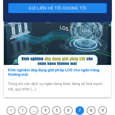
17
Th9
Kinh nghiệm ứng dụng giải pháp LOS cho ngân hàng
thương mại
Trong khi các dịch vụ ngân hàng khác đang số hóa mạnh
mẽ, quy trình [...]
1
…
4
5
6
7
8
9