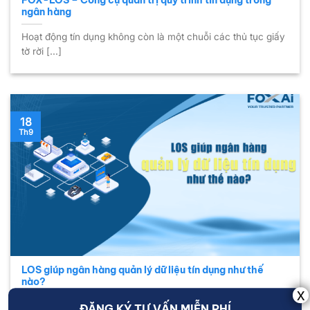
FOX-LOS – Công cụ quản trị quy trình tín dụng trong
ngân hàng
Hoạt động tín dụng không còn là một chuỗi các thủ tục giấy
tờ rời [...]
18
Th9
LOS giúp ngân hàng quản lý dữ liệu tín dụng như thế
nào?
Trong bối cảnh ngành tài chính chuyển đổi số mạnh mẽ,
ĐĂNG KÝ TƯ VẤN MIỄN PHÍ