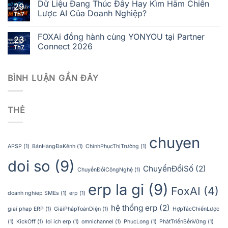
Dữ Liệu Đang Thúc Đẩy Hay Kìm Hãm Chiến
29
Lược AI Của Doanh Nghiệp?
Th7
FOXAi đồng hành cùng YONYOU tại Partner
23
Connect 2026
Th7
BÌNH LUẬN GẦN ĐÂY
THẺ
chuyen
APSP
(1)
BánHàngĐaKênh
(1)
ChinhPhụcThịTrường
(1)
doi so
(9)
ChuyểnĐổiSố
(2)
ChuyểnĐổiCôngNghệ
(1)
erp la gi
(9)
FoxAI
(4)
doanh nghiep SMEs
(1)
erp
(1)
hệ thống erp
(2)
giai phap ERP
(1)
GiảiPhápToànDiện
(1)
HợpTácChiếnLược
(1)
KickOff
(1)
loi ich erp
(1)
omnichannel
(1)
PhucLong
(1)
PhátTriểnBềnVững
(1)