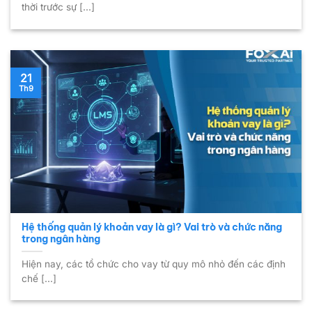
thời trước sự [...]
21
Th9
Hệ thống quản lý khoản vay là gì? Vai trò và chức năng
trong ngân hàng
Hiện nay, các tổ chức cho vay từ quy mô nhỏ đến các định
chế [...]