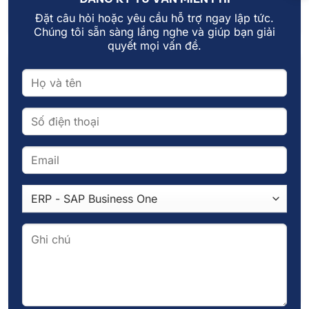
cuộc cách mạng thực [...]
Đặt câu hỏi hoặc yêu cầu hỗ trợ ngay lập tức.
Chúng tôi sẵn sàng lắng nghe và giúp bạn giải
quyết mọi vấn đề.
18
Th9
LOS giúp rút ngắn thời gian phê duyệt khoản vay như
thế nào?
Khi tốc độ ra quyết định tín dụng không còn là lợi thế, mà đã
[...]