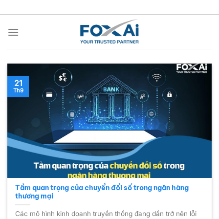
Chuyển
đến
nội
dung
21
Th9
Tầm quan trọng của chuyển đổi số trong ngân hàng
thương mại
Các mô hình kinh doanh truyền thống đang dần trở nên lỗi