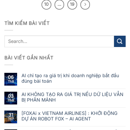
10
…
19
TÌM KIẾM BÀI VIẾT
BÀI VIẾT GẦN NHẤT
AI chỉ tạo ra giá trị khi doanh nghiệp bắt đầu
06
đúng bài toán
Th8
AI KHÔNG TẠO RA GIÁ TRỊ NẾU DỮ LIỆU VẪN
03
BỊ PHÂN MẢNH
Th8
[FOXAi x VIETNAM AIRLINES] : KHỞI ĐỘNG
31
DỰ ÁN ROBOT FOX – AI AGENT
Th7