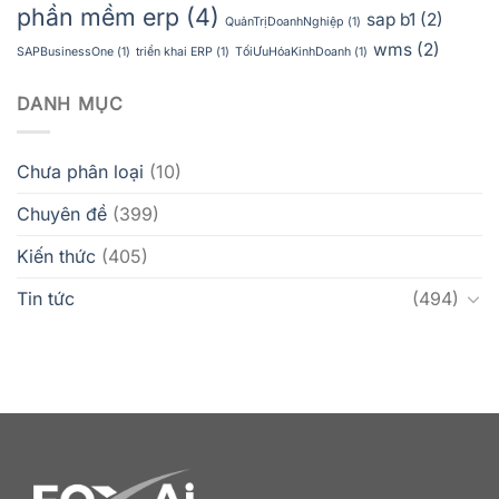
phần mềm erp
(4)
sap b1
(2)
QuảnTrịDoanhNghiệp
(1)
wms
(2)
SAPBusinessOne
(1)
triển khai ERP
(1)
TốiƯuHóaKinhDoanh
(1)
DANH MỤC
Chưa phân loại
(10)
Chuyên đề
(399)
Kiến thức
(405)
Tin tức
(494)