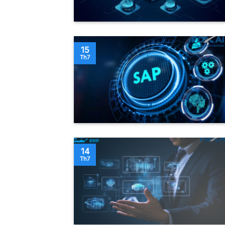
15
Th7
14
Th7