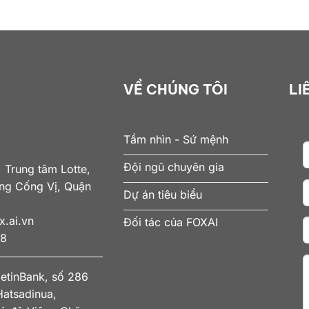
VỀ CHÚNG TÔI
LI
Tầm nhìn - Sứ mệnh
Đội ngũ chuyên gia
 Trung tâm Lotte,
ờng Cống Vị, Quận
Dự án tiêu biểu
.ai.vn
Đối tác của FOXAI
78
ietinBank, số 286
atsadinua,