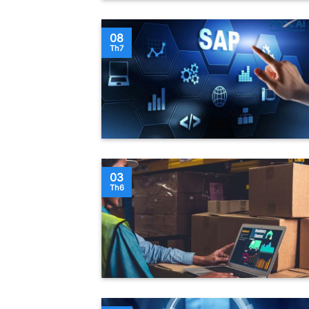
08
Th7
03
Th6