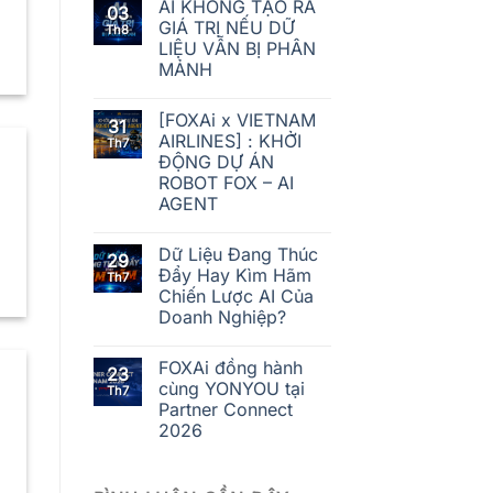
AI KHÔNG TẠO RA
03
GIÁ TRỊ NẾU DỮ
Th8
LIỆU VẪN BỊ PHÂN
MẢNH
[FOXAi x VIETNAM
31
AIRLINES] : KHỞI
Th7
ĐỘNG DỰ ÁN
ROBOT FOX – AI
AGENT
Dữ Liệu Đang Thúc
29
Đẩy Hay Kìm Hãm
Th7
Chiến Lược AI Của
Doanh Nghiệp?
FOXAi đồng hành
23
cùng YONYOU tại
Th7
Partner Connect
2026