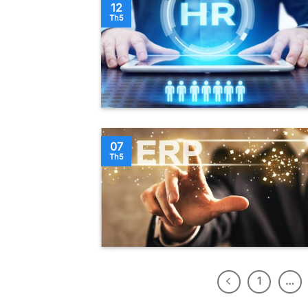
12
Th5
07
Th5
1
…