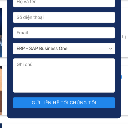
SAP Business One là gì? Ứng dụng của SAP B1
trong doanh nghiệp
Trong bối cảnh nền kinh tế toàn cầu biến động, việc quản trị
dựa trên [...]
Xu hướng quản trị kho thông minh trong thời đại
công nghệ số
Trong bối cảnh toàn cầu hóa và chuyển đổi số mạnh mẽ,
quản trị kho [...]