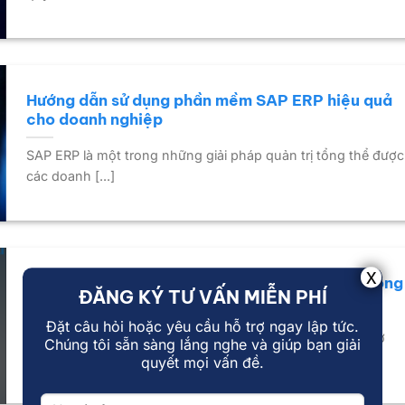
Hướng dẫn sử dụng phần mềm SAP ERP hiệu quả
cho doanh nghiệp
SAP ERP là một trong những giải pháp quản trị tổng thể được
các doanh [...]
SAP ERP là gì? Ứng dụng hệ thống SAP ERP trong
ĐĂNG KÝ TƯ VẤN MIỄN PHÍ
doanh nghiệp
Đặt câu hỏi hoặc yêu cầu hỗ trợ ngay lập tức.
Ngày nay, việc quản trị doanh nghiệp không chỉ dừng lại ở
Chúng tôi sẵn sàng lắng nghe và giúp bạn giải
việc “vận hành [...]
quyết mọi vấn đề.