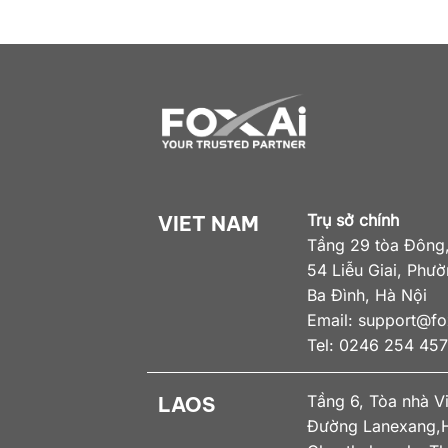
Trụ sở chính
VIET NAM
Tầng 29 tòa Đông,
54 Liễu Giai, Phư
Ba Đình, Hà Nội
Email:
support@fox
Tel: 0246 254 45
Tầng 6, Tòa nhà V
LAOS
Đường Lanexang,H