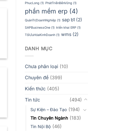
PhucLong
(1)
PhátTriểnBềnVững
(1)
phần mềm erp
(4)
sap b1
(2)
QuảnTrịDoanhNghiệp
(1)
SAPBusinessOne
(1)
triển khai ERP
(1)
wms
(2)
TốiƯuHóaKinhDoanh
(1)
DANH MỤC
Chưa phân loại
(10)
Chuyên đề
(399)
Kiến thức
(405)
Tin tức
(494)
(194)
Sự Kiện – Đào Tạo
(183)
Tin Chuyên Ngành
(46)
Tin Nội Bộ