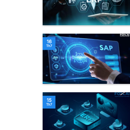
16
Th7
15
Th7