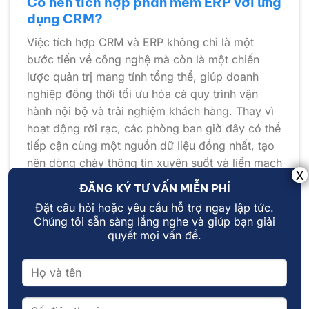
Có nên tích hợp phần mềm ERP với ứng
dụng CRM?
Việc tích hợp CRM và ERP không chỉ là một
bước tiến về công nghệ mà còn là một chiến
lược quản trị mang tính tổng thể, giúp doanh
nghiệp đồng thời tối ưu hóa cả quy trình vận
hành nội bộ và trải nghiệm khách hàng. Thay vì
hoạt động rời rạc, các phòng ban giờ đây có thể
tiếp cận cùng một nguồn dữ liệu đồng nhất, tạo
nên dòng chảy thông tin xuyên suốt và liền mạch
trong toàn bộ tổ chức. Một số lợi ích nổi bật của
ĐĂNG KÝ TƯ VẤN MIỄN PHÍ
việc tích hợp ERP và CRM như:
Đặt câu hỏi hoặc yêu cầu hỗ trợ ngay lập tức.
Chúng tôi sẵn sàng lắng nghe và giúp bạn giải
Tăng hiệu quả bán hàng nhờ dữ liệu đa chiều
quyết mọi vấn đề.
CRM cung cấp dữ liệu chuyên sâu về khách
hàng bao gồm lịch sử mua hàng, hành vi tương
tác và nhu cầu cụ thể. Trong khi đó, ERP nắm
giữ thông tin về hàng tồn kho, tình trạng đơn