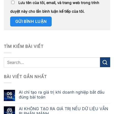
Lưu tên của tôi, email, và trang web trong trình
duyệt này cho lần bình luận kế tiếp của tôi.
TÌM KIẾM BÀI VIẾT
BÀI VIẾT GẦN NHẤT
AI chỉ tạo ra giá trị khi doanh nghiệp bắt đầu
06
đúng bài toán
Th8
AI KHÔNG TẠO RA GIÁ TRỊ NẾU DỮ LIỆU VẪN
03
BỊ PHÂN MẢNH