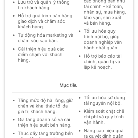
các phòng ban như
Lưu trữ và quản lý thông
tài chính – kế toán,
tin khách hàng.
nhân sự, mua hàng,
Hỗ trợ quá trình bán hàng,
kho vận, sản xuất
giao dịch và chăm sóc
và bán hàng.
khách hàng.
Tối ưu hóa quy
Tự động hóa marketing và
trình nội bộ, giúp
chăm sóc sau bán.
doanh nghiệp vận
hành nhất quán.
Cải thiện hiệu quả các
điểm chạm với khách
Hỗ trợ báo cáo tài
hàng.
chính, quản trị và
lập kế hoạch.
Mục tiêu
Tối ưu hóa sử dụng
Tăng mức độ hài lòng, giữ
tài nguyên nội bộ.
chân và khai thác tối đa
Kiểm soát chặt chẽ
giá trị khách hàng.
chi phí và quy trình
Gia tăng doanh số và cải
vận hành.
thiện hiệu suất bán hàng.
Nâng cao hiệu quả
Thúc đẩy tăng trưởng bền
ra quyết định quản