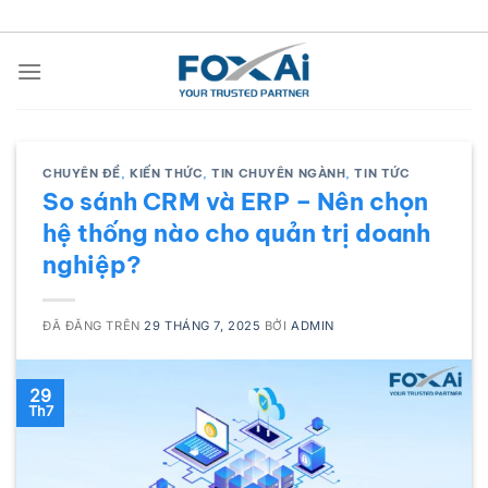
Chuyển
đến
nội
dung
CHUYÊN ĐỀ
,
KIẾN THỨC
,
TIN CHUYÊN NGÀNH
,
TIN TỨC
So sánh CRM và ERP – Nên chọn
hệ thống nào cho quản trị doanh
nghiệp?
ĐÃ ĐĂNG TRÊN
29 THÁNG 7, 2025
BỞI
ADMIN
29
Th7