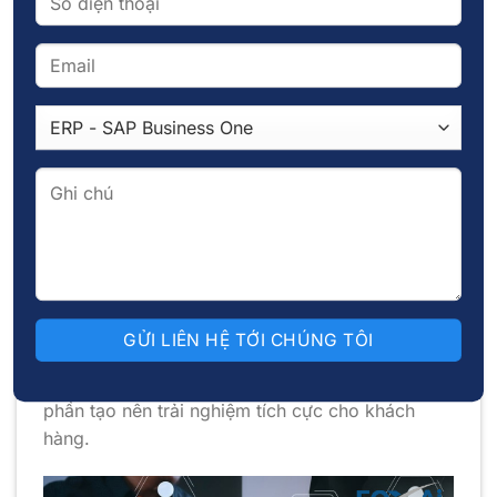
hàng, giá thành và năng lực sản xuất. Khi hai hệ
thống được liên kết, đội ngũ bán hàng có thể
đưa ra quyết định nhanh chóng và chính xác hơn
dựa trên dữ liệu thực tế, đồng thời xây dựng đề
xuất bán hàng phù hợp với năng lực cung ứng
và lợi nhuận kỳ vọng.
Cải thiện toàn diện trải nghiệm khách hàng
Thông tin khách hàng được đồng bộ giữa các
bộ phận như bán hàng, chăm sóc khách hàng,
kho vận, tài chính và sản xuất. Điều này giúp
doanh nghiệp phản hồi nhanh hơn, giao hàng
đúng thời gian, xử lý khiếu nại hiệu quả và cung
cấp dịch vụ hậu mãi nhất quán. Tất cả đều góp
phần tạo nên trải nghiệm tích cực cho khách
hàng.