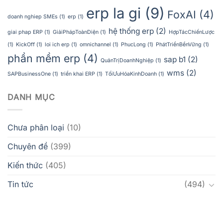
erp la gi
(9)
FoxAI
(4)
doanh nghiep SMEs
(1)
erp
(1)
hệ thống erp
(2)
giai phap ERP
(1)
GiảiPhápToànDiện
(1)
HợpTácChiếnLược
(1)
KickOff
(1)
loi ich erp
(1)
omnichannel
(1)
PhucLong
(1)
PhátTriểnBềnVững
(1)
phần mềm erp
(4)
sap b1
(2)
QuảnTrịDoanhNghiệp
(1)
wms
(2)
SAPBusinessOne
(1)
triển khai ERP
(1)
TốiƯuHóaKinhDoanh
(1)
DANH MỤC
Chưa phân loại
(10)
Chuyên đề
(399)
Kiến thức
(405)
Tin tức
(494)