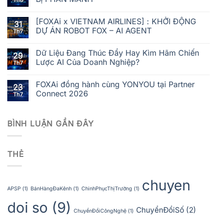
Th8
[FOXAi x VIETNAM AIRLINES] : KHỞI ĐỘNG
31
DỰ ÁN ROBOT FOX – AI AGENT
Th7
Dữ Liệu Đang Thúc Đẩy Hay Kìm Hãm Chiến
29
Lược AI Của Doanh Nghiệp?
Th7
FOXAi đồng hành cùng YONYOU tại Partner
23
Connect 2026
Th7
BÌNH LUẬN GẦN ĐÂY
THẺ
chuyen
APSP
(1)
BánHàngĐaKênh
(1)
ChinhPhụcThịTrường
(1)
doi so
(9)
ChuyểnĐổiSố
(2)
ChuyểnĐổiCôngNghệ
(1)