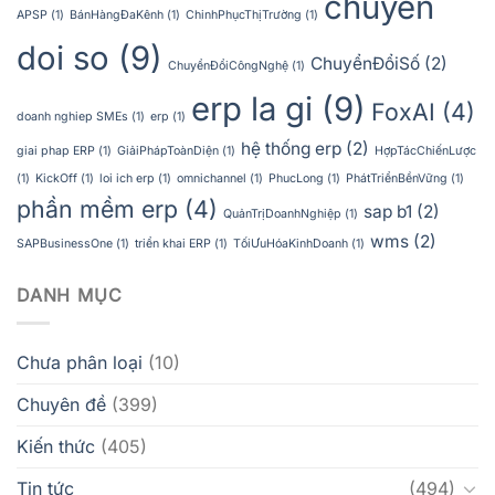
chuyen
APSP
(1)
BánHàngĐaKênh
(1)
ChinhPhụcThịTrường
(1)
doi so
(9)
ChuyểnĐổiSố
(2)
ChuyểnĐổiCôngNghệ
(1)
erp la gi
(9)
FoxAI
(4)
doanh nghiep SMEs
(1)
erp
(1)
hệ thống erp
(2)
giai phap ERP
(1)
GiảiPhápToànDiện
(1)
HợpTácChiếnLược
(1)
KickOff
(1)
loi ich erp
(1)
omnichannel
(1)
PhucLong
(1)
PhátTriểnBềnVững
(1)
phần mềm erp
(4)
sap b1
(2)
QuảnTrịDoanhNghiệp
(1)
wms
(2)
SAPBusinessOne
(1)
triển khai ERP
(1)
TốiƯuHóaKinhDoanh
(1)
DANH MỤC
Chưa phân loại
(10)
Chuyên đề
(399)
Kiến thức
(405)
Tin tức
(494)