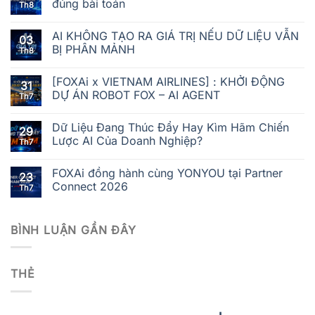
đúng bài toán
Th8
AI KHÔNG TẠO RA GIÁ TRỊ NẾU DỮ LIỆU VẪN
03
BỊ PHÂN MẢNH
Th8
[FOXAi x VIETNAM AIRLINES] : KHỞI ĐỘNG
31
DỰ ÁN ROBOT FOX – AI AGENT
Th7
Dữ Liệu Đang Thúc Đẩy Hay Kìm Hãm Chiến
29
Lược AI Của Doanh Nghiệp?
Th7
FOXAi đồng hành cùng YONYOU tại Partner
23
Connect 2026
Th7
BÌNH LUẬN GẦN ĐÂY
THẺ