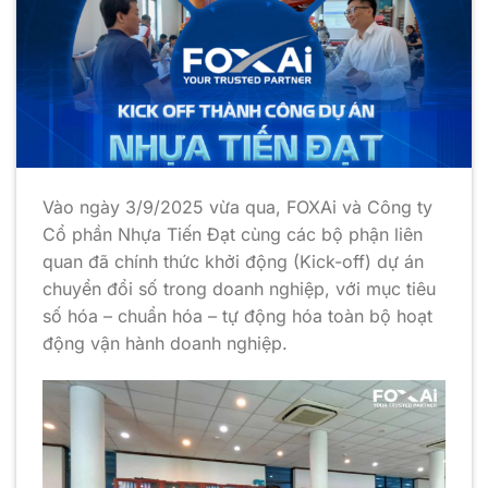
Vào ngày 3/9/2025 vừa qua, FOXAi và Công ty
Cổ phần Nhựa Tiến Đạt cùng các bộ phận liên
quan đã chính thức khởi động (Kick-off) dự án
chuyển đổi số trong doanh nghiệp, với mục tiêu
số hóa – chuẩn hóa – tự động hóa toàn bộ hoạt
động vận hành doanh nghiệp.