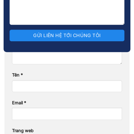
Email của bạn sẽ không được hiển thị công khai.
Các trường bắt buộc được đánh dấu
*
Bình luận
*
Tên
*
Email
*
Trang web