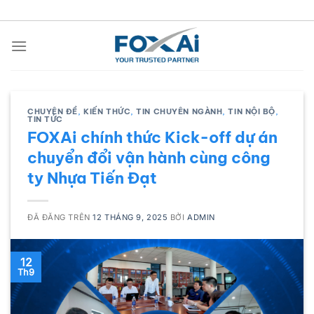
Chuyển
đến
nội
dung
CHUYÊN ĐỀ
,
KIẾN THỨC
,
TIN CHUYÊN NGÀNH
,
TIN NỘI BỘ
,
TIN TỨC
FOXAi chính thức Kick-off dự án
chuyển đổi vận hành cùng công
ty Nhựa Tiến Đạt
ĐÃ ĐĂNG TRÊN
12 THÁNG 9, 2025
BỞI
ADMIN
12
Th9