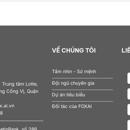
VỀ CHÚNG TÔI
LI
Tầm nhìn - Sứ mệnh
Đội ngũ chuyên gia
 Trung tâm Lotte,
ờng Cống Vị, Quận
Dự án tiêu biểu
.ai.vn
Đối tác của FOXAI
78
ietinBank, số 286