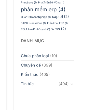
PhucLong
(1)
PhátTriểnBềnVững
(1)
phần mềm erp
(4)
sap b1
(2)
QuảnTrịDoanhNghiệp
(1)
SAPBusinessOne
(1)
triển khai ERP
(1)
wms
(2)
TốiƯuHóaKinhDoanh
(1)
DANH MỤC
Chưa phân loại
(10)
Chuyên đề
(399)
Kiến thức
(405)
Tin tức
(494)