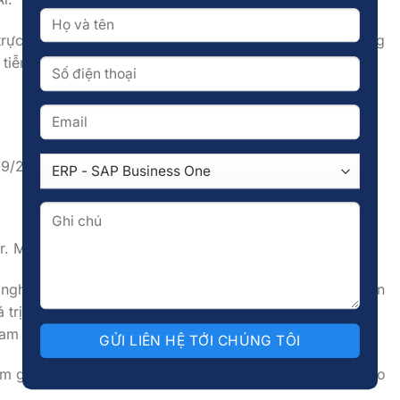
trực tiếp với các chuyên gia của FOXAi để giải đáp
những
 tiễn trong suốt nhiều năm nghiên cứu & phát triển công
09/2025
r. Minh)
ghiệp trên hành trình chuyển đổi số bền vững, FOXAi tin
trị thiết thực, mở ra cơ hội hợp tác lâu dài và góp phần
m tại Lào tiến xa hơn trong kỷ nguyên số.
m gia và không bỏ lỡ những thông tin hữu ích về hội thảo