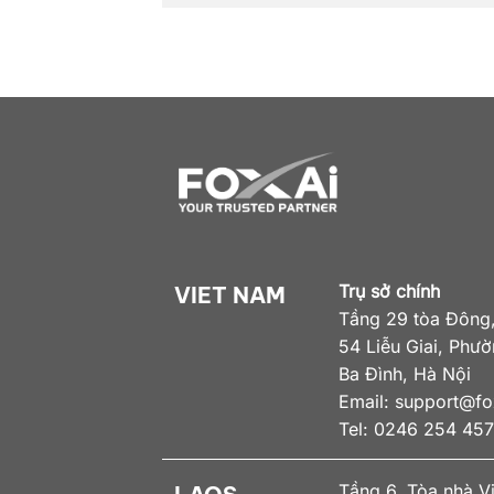
Trụ sở chính
VIET NAM
Tầng 29 tòa Đông,
54 Liễu Giai, Phư
Ba Đình, Hà Nội
Email:
support@fox
Tel: 0246 254 45
Tầng 6, Tòa nhà V