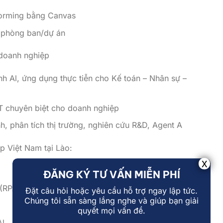
torming bằng Canvas
 phòng ban/dự án
 doanh nghiệp
nh Al, ứng dụng thực tiễn cho Kế toán – Nhân sự –
T chuyên biệt cho doanh nghiệp
h, phân tích thị trường, nghiên cứu R&D, Agent A
p Việt Nam tại Lào:
ĐĂNG KÝ TƯ VẤN MIỄN PHÍ
 (RPA)
Đặt câu hỏi hoặc yêu cầu hỗ trợ ngay lập tức.
Chúng tôi sẵn sàng lắng nghe và giúp bạn giải
quyết mọi vấn đề.
l.