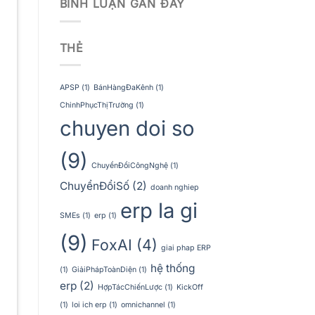
BÌNH LUẬN GẦN ĐÂY
THẺ
APSP
(1)
BánHàngĐaKênh
(1)
ChinhPhụcThịTrường
(1)
chuyen doi so
(9)
ChuyểnĐổiCôngNghệ
(1)
ChuyểnĐổiSố
(2)
doanh nghiep
erp la gi
SMEs
(1)
erp
(1)
(9)
FoxAI
(4)
giai phap ERP
hệ thống
(1)
GiảiPhápToànDiện
(1)
erp
(2)
HợpTácChiếnLược
(1)
KickOff
(1)
loi ich erp
(1)
omnichannel
(1)