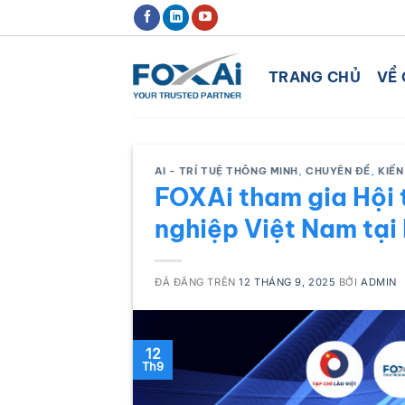
Chuyển
ĐỊNH HƯỚNG XU THẾ CHUYỂN ĐỔ
đến
nội
TRANG CHỦ
VỀ 
dung
AI - TRÍ TUỆ THÔNG MINH
,
CHUYÊN ĐỀ
,
KIẾN
FOXAi tham gia Hội 
nghiệp Việt Nam tại
ĐÃ ĐĂNG TRÊN
12 THÁNG 9, 2025
BỞI
ADMIN
12
Th9