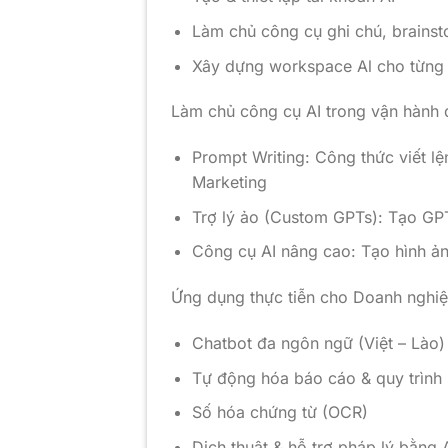
Làm chủ công cụ ghi chú, brains
Xây dựng workspace Al cho từng
Làm chủ công cụ AI trong vận hành
Prompt Writing: Công thức viết lệ
Marketing
Trợ lý ảo (Custom GPTs): Tạo GP
Công cụ AI nâng cao: Tạo hình ản
Ứng dụng thực tiễn cho Doanh nghiệ
Chatbot đa ngôn ngữ (Việt – Lào)
Tự động hóa báo cáo & quy trình
Số hóa chứng từ (OCR)
Dịch thuật & hỗ trợ pháp lý bằng A