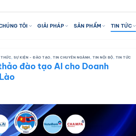
I VỚI AI
CHÚNG TÔI
GIẢI PHÁP
SẢN PHẨM
TIN TỨC
 THỨC
,
SỰ KIỆN - ĐÀO TẠO
,
TIN CHUYÊN NGÀNH
,
TIN NỘI BỘ
,
TIN TỨC
thảo đào tạo AI cho Doanh
 Lào