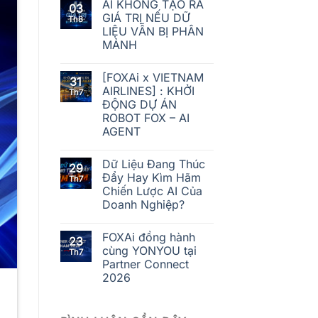
AI KHÔNG TẠO RA
03
GIÁ TRỊ NẾU DỮ
Th8
LIỆU VẪN BỊ PHÂN
MẢNH
[FOXAi x VIETNAM
31
AIRLINES] : KHỞI
Th7
ĐỘNG DỰ ÁN
ROBOT FOX – AI
AGENT
Dữ Liệu Đang Thúc
29
Đẩy Hay Kìm Hãm
Th7
Chiến Lược AI Của
Doanh Nghiệp?
FOXAi đồng hành
23
cùng YONYOU tại
Th7
Partner Connect
2026