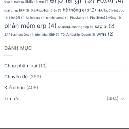
FoxAI
(4)
doanh nghiep SMEs
(1)
erp
(1)
hệ thống erp
(2)
giai phap ERP
(1)
GiảiPhápToànDiện
(1)
HợpTácChiếnLược
(1)
KickOff
(1)
loi ich erp
(1)
omnichannel
(1)
PhucLong
(1)
PhátTriểnBềnVững
(1)
phần mềm erp
(4)
sap b1
(2)
QuảnTrịDoanhNghiệp
(1)
wms
(2)
SAPBusinessOne
(1)
triển khai ERP
(1)
TốiƯuHóaKinhDoanh
(1)
DANH MỤC
Chưa phân loại
(10)
Chuyên đề
(399)
Kiến thức
(405)
Tin tức
(494)