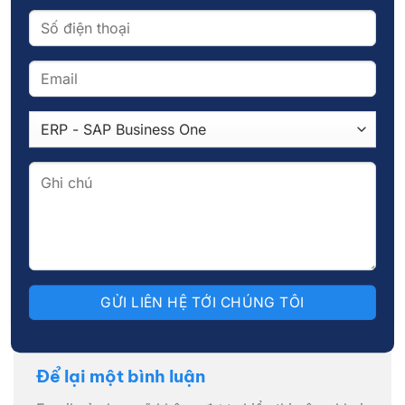
Mục nhập này đã được đăng trong
Chuyên đề
,
Kiến thức
,
Tin
tức
. Đánh dấu trang
permalink
.
ADMIN
Chuyển đổi số trong quản
So sánh giữa kho truyền
trị nhân sự: Xu hướng tất
thống và kho thông minh
yếu cho doanh nghiệp hiện
đại
Để lại một bình luận