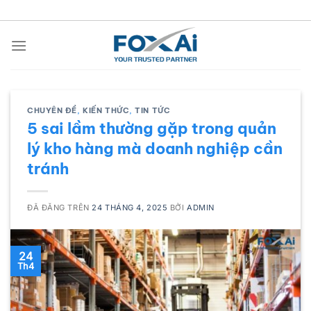
Chuyển
đến
nội
dung
CHUYÊN ĐỀ
,
KIẾN THỨC
,
TIN TỨC
5 sai lầm thường gặp trong quản
lý kho hàng mà doanh nghiệp cần
tránh
ĐÃ ĐĂNG TRÊN
24 THÁNG 4, 2025
BỞI
ADMIN
24
Th4