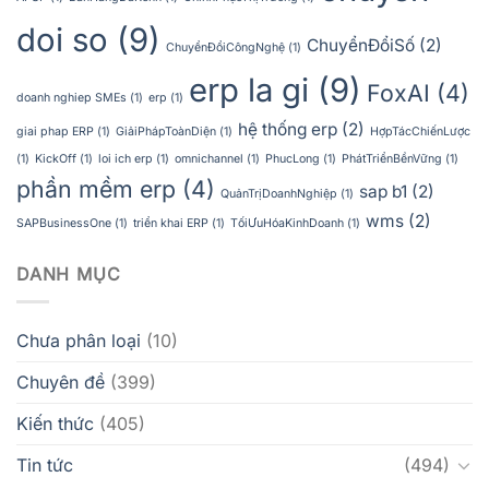
doi so
(9)
ChuyểnĐổiSố
(2)
ChuyểnĐổiCôngNghệ
(1)
erp la gi
(9)
FoxAI
(4)
doanh nghiep SMEs
(1)
erp
(1)
hệ thống erp
(2)
giai phap ERP
(1)
GiảiPhápToànDiện
(1)
HợpTácChiếnLược
(1)
KickOff
(1)
loi ich erp
(1)
omnichannel
(1)
PhucLong
(1)
PhátTriểnBềnVững
(1)
phần mềm erp
(4)
sap b1
(2)
QuảnTrịDoanhNghiệp
(1)
wms
(2)
SAPBusinessOne
(1)
triển khai ERP
(1)
TốiƯuHóaKinhDoanh
(1)
DANH MỤC
Chưa phân loại
(10)
Chuyên đề
(399)
Kiến thức
(405)
Tin tức
(494)