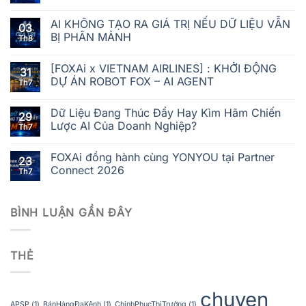
AI KHÔNG TẠO RA GIÁ TRỊ NẾU DỮ LIỆU VẪN
03
BỊ PHÂN MẢNH
Th8
[FOXAi x VIETNAM AIRLINES] : KHỞI ĐỘNG
31
DỰ ÁN ROBOT FOX – AI AGENT
Th7
Dữ Liệu Đang Thúc Đẩy Hay Kìm Hãm Chiến
29
Lược AI Của Doanh Nghiệp?
Th7
FOXAi đồng hành cùng YONYOU tại Partner
23
Connect 2026
Th7
BÌNH LUẬN GẦN ĐÂY
THẺ
chuyen
APSP
(1)
BánHàngĐaKênh
(1)
ChinhPhụcThịTrường
(1)