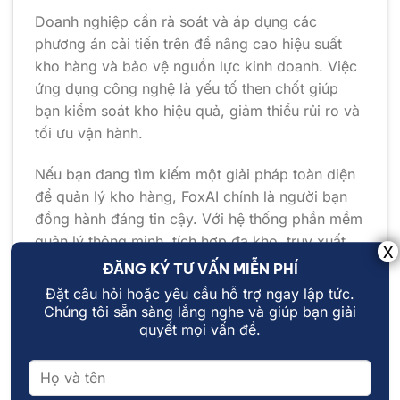
Doanh nghiệp cần rà soát và áp dụng các
phương án cải tiến trên để nâng cao hiệu suất
kho hàng và bảo vệ nguồn lực kinh doanh. Việc
ứng dụng công nghệ là yếu tố then chốt giúp
bạn kiểm soát kho hiệu quả, giảm thiểu rủi ro và
tối ưu vận hành.
Nếu bạn đang tìm kiếm một giải pháp toàn diện
để quản lý kho hàng, FoxAI chính là người bạn
đồng hành đáng tin cậy. Với hệ thống phần mềm
quản lý thông minh, tích hợp đa kho, truy xuất
nhanh chóng và báo cáo tức thời,
FoxAI
giúp
ĐĂNG KÝ TƯ VẤN MIỄN PHÍ
doanh nghiệp tiết kiệm thời gian, chi phí và nâng
Đặt câu hỏi hoặc yêu cầu hỗ trợ ngay lập tức.
cao năng suất vượt trội.
Chúng tôi sẵn sàng lắng nghe và giúp bạn giải
quyết mọi vấn đề.