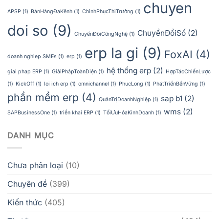
chuyen
APSP
(1)
BánHàngĐaKênh
(1)
ChinhPhụcThịTrường
(1)
doi so
(9)
ChuyểnĐổiSố
(2)
ChuyểnĐổiCôngNghệ
(1)
erp la gi
(9)
FoxAI
(4)
doanh nghiep SMEs
(1)
erp
(1)
hệ thống erp
(2)
giai phap ERP
(1)
GiảiPhápToànDiện
(1)
HợpTácChiếnLược
(1)
KickOff
(1)
loi ich erp
(1)
omnichannel
(1)
PhucLong
(1)
PhátTriểnBềnVững
(1)
phần mềm erp
(4)
sap b1
(2)
QuảnTrịDoanhNghiệp
(1)
wms
(2)
SAPBusinessOne
(1)
triển khai ERP
(1)
TốiƯuHóaKinhDoanh
(1)
DANH MỤC
Chưa phân loại
(10)
Chuyên đề
(399)
Kiến thức
(405)