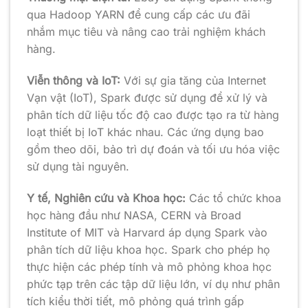
qua Hadoop YARN để cung cấp các ưu đãi
nhắm mục tiêu và nâng cao trải nghiệm khách
hàng.
Viễn thông và IoT:
Với sự gia tăng của Internet
Vạn vật (IoT), Spark được sử dụng để xử lý và
phân tích dữ liệu tốc độ cao được tạo ra từ hàng
loạt thiết bị IoT khác nhau. Các ứng dụng bao
gồm theo dõi, bảo trì dự đoán và tối ưu hóa việc
sử dụng tài nguyên.
Y tế, Nghiên cứu và Khoa học:
Các tổ chức khoa
học hàng đầu như NASA, CERN và Broad
Institute of MIT và Harvard áp dụng Spark vào
phân tích dữ liệu khoa học. Spark cho phép họ
thực hiện các phép tính và mô phỏng khoa học
phức tạp trên các tập dữ liệu lớn, ví dụ như phân
tích kiểu thời tiết, mô phỏng quá trình gấp