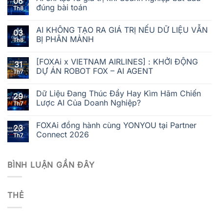
06
đúng bài toán
Th8
AI KHÔNG TẠO RA GIÁ TRỊ NẾU DỮ LIỆU VẪN
03
BỊ PHÂN MẢNH
Th8
[FOXAi x VIETNAM AIRLINES] : KHỞI ĐỘNG
31
DỰ ÁN ROBOT FOX – AI AGENT
Th7
Dữ Liệu Đang Thúc Đẩy Hay Kìm Hãm Chiến
29
Lược AI Của Doanh Nghiệp?
Th7
FOXAi đồng hành cùng YONYOU tại Partner
23
Connect 2026
Th7
BÌNH LUẬN GẦN ĐÂY
THẺ