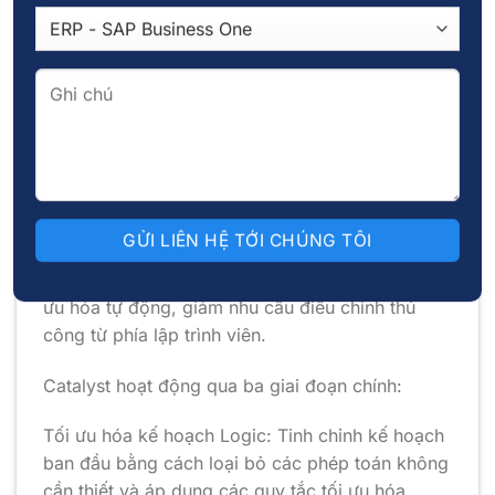
Engine.
Catalyst Optimizer
Catalyst Optimizer, được giới thiệu cùng với
Spark SQL, là một bộ tối ưu hóa truy vấn mở
rộng, sử dụng các tính năng ngôn ngữ lập trình
tiên tiến (như pattern matching của Scala) để tinh
chỉnh việc thực thi DataFrames và Datasets.
Không giống như RDDs yêu cầu tối ưu hóa thủ
công, DataFrames và Datasets được Catalyst tối
ưu hóa tự động, giảm nhu cầu điều chỉnh thủ
công từ phía lập trình viên.
Catalyst hoạt động qua ba giai đoạn chính:
Tối ưu hóa kế hoạch Logic: Tinh chỉnh kế hoạch
ban đầu bằng cách loại bỏ các phép toán không
cần thiết và áp dụng các quy tắc tối ưu hóa.