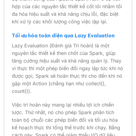
hợp của các nguyên tắc thiết kế cốt lõi nhằm tối
đa hóa hiệu suất và khả năng chịu lỗi, đặc biệt
khi xử lý các khối lượng công việc lặp lại.
Tối ưu hóa toàn diện qua Lazy Evaluation
Lazy Evaluation (Đánh giá Trì hoãn) là một
nguyên tắc thiết kế then chốt của Spark, giúp
tăng cường hiệu suất và khả năng quản lý. Thay
vì thực thi một phép biến đổi ngay lập tức khi nó
được gọi, Spark sẽ hoãn thực thi cho đến khi nó
gặp một Action (chẳng hạn như collect(),
count()).
Việc trì hoãn này mang lại nhiều lợi ích chiến
lược. Thứ nhất, nó cho phép Spark phân tích
toàn bộ chuỗi các phép biến đổi và tối ưu hóa
kế hoạch thực thi tổng thể trước khi chạy. Bằng
cách này, Spark có thể giảm thiểu I/O dữ liệu,