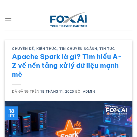
Chuyển
đến
nội
dung
CHUYÊN ĐỀ
,
KIẾN THỨC
,
TIN CHUYÊN NGÀNH
,
TIN TỨC
Apache Spark là gì? Tìm hiểu A-
Z về nền tảng xử lý dữ liệu mạnh
mẽ
ĐÃ ĐĂNG TRÊN
18 THÁNG 11, 2025
BỞI
ADMIN
18
Th11