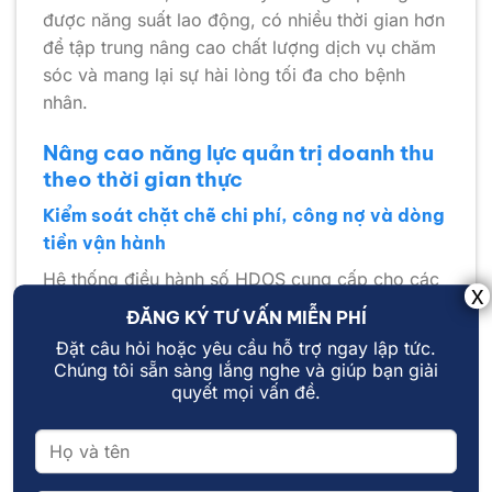
được năng suất lao động, có nhiều thời gian hơn
để tập trung nâng cao chất lượng dịch vụ chăm
sóc và mang lại sự hài lòng tối đa cho bệnh
nhân.
Nâng cao năng lực quản trị doanh thu
theo thời gian thực
Kiểm soát chặt chẽ chi phí, công nợ và dòng
tiền vận hành
Hệ thống điều hành số HDOS cung cấp cho các
nhà quản lý một công cụ tối tân để theo dõi và
ĐĂNG KÝ TƯ VẤN MIỄN PHÍ
kiểm soát toàn diện bức tranh tài chính của bệnh
Đặt câu hỏi hoặc yêu cầu hỗ trợ ngay lập tức.
viện theo thời gian thực. Tất cả các khoản thu
Chúng tôi sẵn sàng lắng nghe và giúp bạn giải
viện phí, chi phí vật tư tiêu hao, công nợ nhà
quyết mọi vấn đề.
cung cấp và dòng tiền tạm ứng đều được cập
nhật một cách minh bạch, trực quan trên các
bảng điều khiển kỹ thuật số.