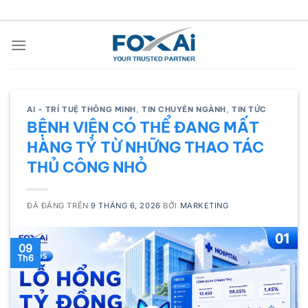
Chuyển
đến
nội
dung
AI - TRÍ TUỆ THÔNG MINH
,
TIN CHUYÊN NGÀNH
,
TIN TỨC
BỆNH VIỆN CÓ THỂ ĐANG MẤT
HÀNG TỶ TỪ NHỮNG THAO TÁC
THỦ CÔNG NHỎ
ĐÃ ĐĂNG TRÊN
9 THÁNG 6, 2026
BỞI
MARKETING
09
Th6