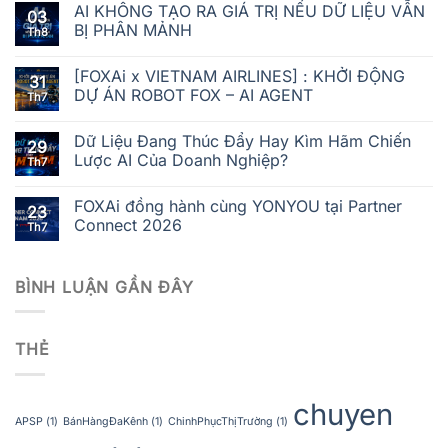
AI KHÔNG TẠO RA GIÁ TRỊ NẾU DỮ LIỆU VẪN
03
BỊ PHÂN MẢNH
Th8
[FOXAi x VIETNAM AIRLINES] : KHỞI ĐỘNG
31
DỰ ÁN ROBOT FOX – AI AGENT
Th7
Dữ Liệu Đang Thúc Đẩy Hay Kìm Hãm Chiến
29
Lược AI Của Doanh Nghiệp?
Th7
FOXAi đồng hành cùng YONYOU tại Partner
23
Connect 2026
Th7
BÌNH LUẬN GẦN ĐÂY
THẺ
chuyen
APSP
(1)
BánHàngĐaKênh
(1)
ChinhPhụcThịTrường
(1)