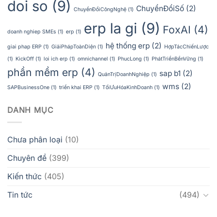
doi so
(9)
ChuyểnĐổiSố
(2)
ChuyểnĐổiCôngNghệ
(1)
erp la gi
(9)
FoxAI
(4)
doanh nghiep SMEs
(1)
erp
(1)
hệ thống erp
(2)
giai phap ERP
(1)
GiảiPhápToànDiện
(1)
HợpTácChiếnLược
(1)
KickOff
(1)
loi ich erp
(1)
omnichannel
(1)
PhucLong
(1)
PhátTriểnBềnVững
(1)
phần mềm erp
(4)
sap b1
(2)
QuảnTrịDoanhNghiệp
(1)
wms
(2)
SAPBusinessOne
(1)
triển khai ERP
(1)
TốiƯuHóaKinhDoanh
(1)
DANH MỤC
Chưa phân loại
(10)
Chuyên đề
(399)
Kiến thức
(405)
Tin tức
(494)