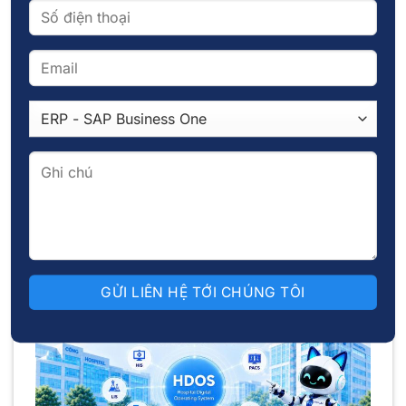
Tính năng này giúp ban lãnh đạo có thể nắm bắt
chính xác xu hướng biến động của doanh thu và
chi phí tại từng thời điểm cụ thể, từ đó tối ưu hóa
việc phân bổ nguồn vốn lưu động. Việc quản trị
dựa trên dữ liệu thực tế giúp loại bỏ hoàn toàn
các rủi ro thất thoát tiền mặt và ngăn chặn tình
trạng bệnh viện mất tiền từ thao tác thủ công
nhỏ do công tác kiểm toán nội bộ bị chậm trễ.
Khả năng kiểm soát chặt chẽ này tạo dựng một
nền tảng tài chính vững chắc, giúp doanh nghiệp
y tế luôn chủ động trước mọi biến động của thị
trường.