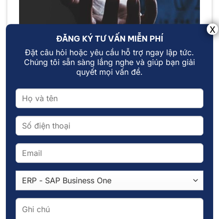
ĐĂNG KÝ TƯ VẤN MIỄN PHÍ
Đặt câu hỏi hoặc yêu cầu hỗ trợ ngay lập tức.
Chúng tôi sẵn sàng lắng nghe và giúp bạn giải
quyết mọi vấn đề.
Phương pháp quản trị doanh nghiệp OKRs
Phương pháp Kaizen: Cải tiến liên tục – Nền
tảng phát triển bền vững
Kaizen là một triết lý quản trị đến từ Nhật Bản,
nổi bật với thông điệp “cải tiến không ngừng”.
Tên gọi “Kaizen” kết hợp từ hai từ tiếng Nhật:
“Kai” (thay đổi) và “Zen” (tốt hơn), mang nghĩa
là sự cải tiến liên tục từng bước một.
Nguyên lý hoạt động của Kaizen là dựa trên việc