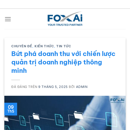
Chuyển
đến
nội
dung
CHUYÊN ĐỀ
,
KIẾN THỨC
,
TIN TỨC
Bứt phá doanh thu với chiến lược
quản trị doanh nghiệp thông
minh
ĐÃ ĐĂNG TRÊN
9 THÁNG 5, 2025
BỞI
ADMIN
09
Th5