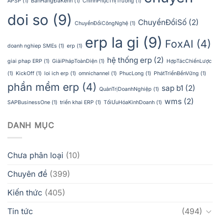
APSP
(1)
BánHàngĐaKênh
(1)
ChinhPhụcThịTrường
(1)
doi so
(9)
ChuyểnĐổiSố
(2)
ChuyểnĐổiCôngNghệ
(1)
erp la gi
(9)
FoxAI
(4)
doanh nghiep SMEs
(1)
erp
(1)
hệ thống erp
(2)
giai phap ERP
(1)
GiảiPhápToànDiện
(1)
HợpTácChiếnLược
(1)
KickOff
(1)
loi ich erp
(1)
omnichannel
(1)
PhucLong
(1)
PhátTriểnBềnVững
(1)
phần mềm erp
(4)
sap b1
(2)
QuảnTrịDoanhNghiệp
(1)
wms
(2)
SAPBusinessOne
(1)
triển khai ERP
(1)
TốiƯuHóaKinhDoanh
(1)
DANH MỤC
Chưa phân loại
(10)
Chuyên đề
(399)
Kiến thức
(405)
Tin tức
(494)