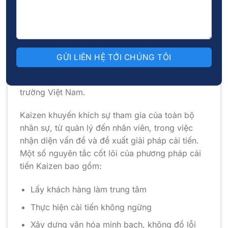
thực hiện những thay đổi nhỏ nhưng đều đặn
mỗi ngày để tạo ra kết quả lớn và lâu dài.
Phương pháp này từng là “vũ khí bí mật” đằng
sau thành công của các hãng sản xuất như
Toyota, Canon, Honda, và hiện nay được ứng
dụng rộng rãi trong nhiều ngành như công nghệ,
tài chính, dịch vụ, bán lẻ,… trong đó có cả thị
trường Việt Nam.
Kaizen khuyến khích sự tham gia của toàn bộ
nhân sự, từ quản lý đến nhân viên, trong việc
nhận diện vấn đề và đề xuất giải pháp cải tiến.
Một số nguyên tắc cốt lõi của phương pháp cải
tiến Kaizen bao gồm:
Lấy khách hàng làm trung tâm
Thực hiện cải tiến không ngừng
Xây dựng văn hóa minh bạch, không đổ lỗi