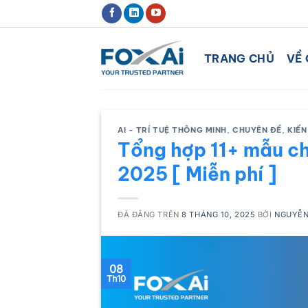
Chuyển
ĐỊNH HƯỚNG XU THẾ CHUYỂN ĐỔ
đến
nội
TRANG CHỦ
VỀ 
dung
AI - TRÍ TUỆ THÔNG MINH
,
CHUYÊN ĐỀ
,
KIẾN
Tổng hợp 11+ mẫu ch
2025 [ Miễn phí ]
ĐÃ ĐĂNG TRÊN
8 THÁNG 10, 2025
BỞI
NGUYỄN
08
Th10