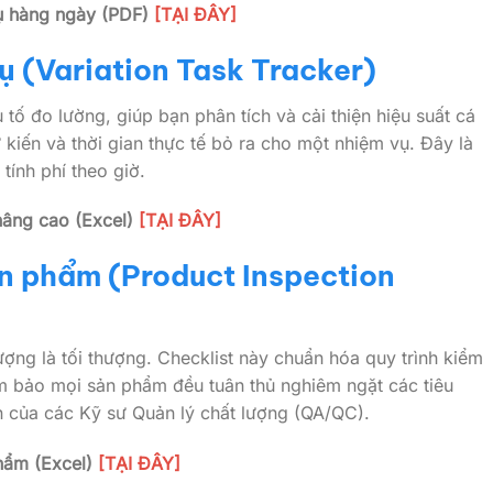
ụ hàng ngày (PDF)
[TẠI ĐÂY]
ụ (Variation Task Tracker)
tố đo lường, giúp bạn phân tích và cải thiện hiệu suất cá
kiến và thời gian thực tế bỏ ra cho một nhiệm vụ. Đây là
tính phí theo giờ.
nâng cao (Excel)
[TẠI ĐÂY]
ản phẩm (Product Inspection
ượng là tối thượng. Checklist này chuẩn hóa quy trình kiểm
ảm bảo mọi sản phẩm đều tuân thủ nghiêm ngặt các tiêu
ân của các Kỹ sư Quản lý chất lượng (QA/QC).
hẩm (Excel)
[TẠI ĐÂY]