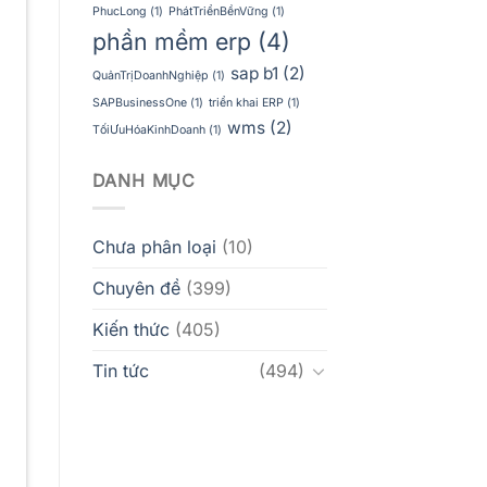
PhucLong
(1)
PhátTriểnBềnVững
(1)
phần mềm erp
(4)
sap b1
(2)
QuảnTrịDoanhNghiệp
(1)
SAPBusinessOne
(1)
triển khai ERP
(1)
wms
(2)
TốiƯuHóaKinhDoanh
(1)
DANH MỤC
Chưa phân loại
(10)
Chuyên đề
(399)
Kiến thức
(405)
Tin tức
(494)