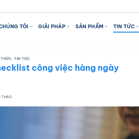
I VỚI AI
CHÚNG TÔI
GIẢI PHÁP
SẢN PHẨM
TIN TỨC
 THỨC
,
TIN TỨC
ecklist công việc hàng ngày
 THẢO