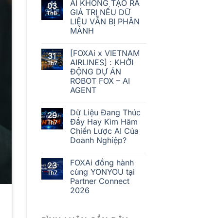
AI KHÔNG TẠO RA
03
GIÁ TRỊ NẾU DỮ
Th8
LIỆU VẪN BỊ PHÂN
MẢNH
[FOXAi x VIETNAM
31
AIRLINES] : KHỞI
Th7
ĐỘNG DỰ ÁN
ROBOT FOX – AI
AGENT
Dữ Liệu Đang Thúc
29
Đẩy Hay Kìm Hãm
Th7
Chiến Lược AI Của
Doanh Nghiệp?
FOXAi đồng hành
23
cùng YONYOU tại
Th7
Partner Connect
2026