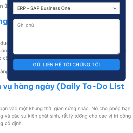
án (Excel/Word)
[TẠI ĐÂY]
ng ngày (Daily Work
, được thiết kế để bạn làm chủ một ngày làm việc bằng
uản lý thời gian. Nó giúp bạn phân bổ thời gian một cách
p công việc theo ma trận Eisenhower.
hàng ngày (Excel/PDF)
[TẠI ĐÂY]
 vụ hàng ngày (Daily To-Do List
ó bạn vào một khung thời gian cứng nhắc. Nó cho phép bạn
 và các sự kiện phát sinh, rất lý tưởng cho các vị trí công
ng cố định.