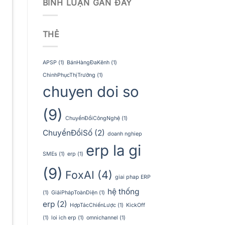
BÌNH LUẬN GẦN ĐÂY
THẺ
APSP
(1)
BánHàngĐaKênh
(1)
ChinhPhụcThịTrường
(1)
chuyen doi so
(9)
ChuyểnĐổiCôngNghệ
(1)
ChuyểnĐổiSố
(2)
doanh nghiep
erp la gi
SMEs
(1)
erp
(1)
(9)
FoxAI
(4)
giai phap ERP
hệ thống
(1)
GiảiPhápToànDiện
(1)
erp
(2)
HợpTácChiếnLược
(1)
KickOff
(1)
loi ich erp
(1)
omnichannel
(1)