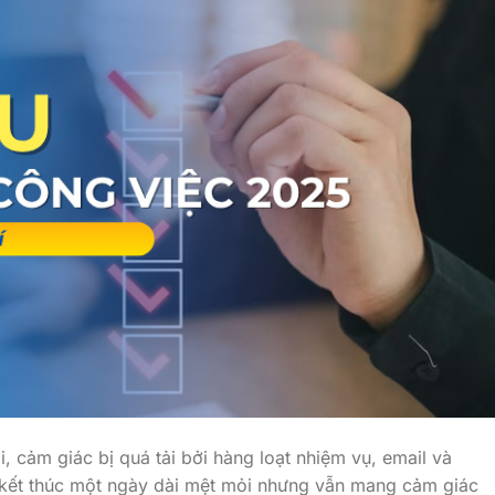
, cảm giác bị quá tải bởi hàng loạt nhiệm vụ, email và
n kết thúc một ngày dài mệt mỏi nhưng vẫn mang cảm giác