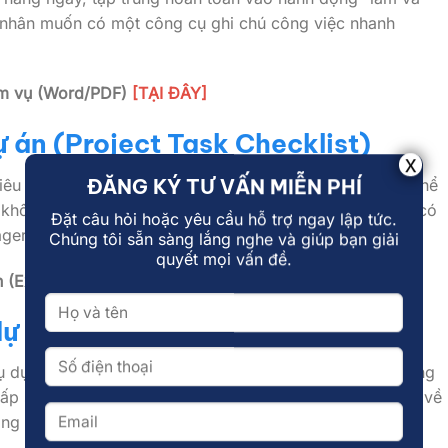
 nhân muốn có một công cụ ghi chú công việc nhanh
ệm vụ (Word/PDF)
[TẠI ĐÂY]
ự án (Project Task Checklist)
ĐĂNG KÝ TƯ VẤN MIỄN PHÍ
iêu lớn của dự án thành những hành động cụ thể và có thể
à không bỏ sót hạng mục. Đây là công cụ bắt buộc phải có
Đặt câu hỏi hoặc yêu cầu hỗ trợ ngay lập tức.
agers) và chủ doanh nghiệp nhỏ.
Chúng tôi sẵn sàng lắng nghe và giúp bạn giải
quyết mọi vấn đề.
 (Excel)
[TẠI ĐÂY]
dự án (Project Work Checklist)
 dự án lớn được giao thành một checklist công việc hàng
cấp sự rõ ràng tuyệt đối cho từng thành viên trong nhóm về
óng góp vào mục tiêu chung.