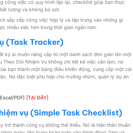
 công việc có quy trình lặp lại, checklist giúp bạn thực
hất lượng và không bỏ sót.
h sắp xếp công việc hợp lý và tập trung vào những gì
ợc nhiều việc hơn trong thời gian ngắn hơn.
ụ (Task Tracker)
ất kỳ ai muốn nâng cấp từ một danh sách đơn giản lên một
 Theo Dõi Nhiệm Vụ không chỉ liệt kê việc cần làm, nó
 của bạn thành một bảng điều khiển động, cung cấp một cái
iệc. Nó đặc biệt phù hợp cho trưởng nhóm, quản lý dự án
(Excel/PDF)
[TẠI ĐÂY]
hiệm vụ (Simple Task Checklist)
y trở thành công cụ không thể thiếu. Nó là hiện thân thuần
c hàng ngày, tập trung hoàn toàn vào hành động “làm và