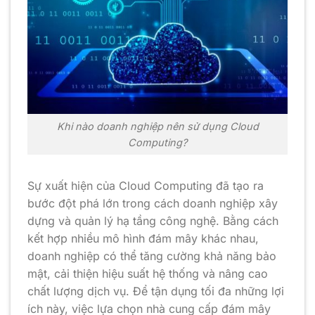
Khi nào doanh nghiệp nên sử dụng Cloud
Computing?
Sự xuất hiện của Cloud Computing đã tạo ra
bước đột phá lớn trong cách doanh nghiệp xây
dựng và quản lý hạ tầng công nghệ. Bằng cách
kết hợp nhiều mô hình đám mây khác nhau,
doanh nghiệp có thể tăng cường khả năng bảo
mật, cải thiện hiệu suất hệ thống và nâng cao
chất lượng dịch vụ. Để tận dụng tối đa những lợi
ích này, việc lựa chọn nhà cung cấp đám mây