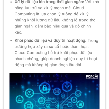
Xử lý dữ liệu lớn trong thời gian ngắn:
Với khả
năng lưu trữ và xử lý mạnh mẽ, Cloud
Computing là lựa chọn lý tưởng để xử lý
những khối lượng dữ liệu khổng lồ trong thời
gian ngắn, đảm bảo hiệu quả và độ chính
xác.
Khôi phục dữ liệu và duy trì hoạt động:
Trong
trường hợp xảy ra sự cố hoặc thảm họa,
Cloud Computing hỗ trợ khôi phục dữ liệu
nhanh chóng, giúp doanh nghiệp duy trì hoạt
động mà không bị gián đoạn lâu dài.