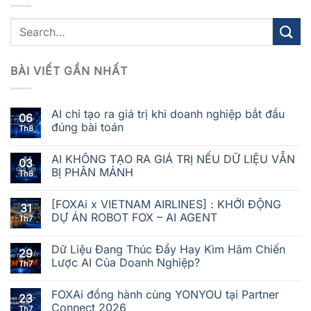
BÀI VIẾT GẦN NHẤT
AI chỉ tạo ra giá trị khi doanh nghiệp bắt đầu
06
đúng bài toán
Th8
AI KHÔNG TẠO RA GIÁ TRỊ NẾU DỮ LIỆU VẪN
03
BỊ PHÂN MẢNH
Th8
[FOXAi x VIETNAM AIRLINES] : KHỞI ĐỘNG
31
DỰ ÁN ROBOT FOX – AI AGENT
Th7
Dữ Liệu Đang Thúc Đẩy Hay Kìm Hãm Chiến
29
Lược AI Của Doanh Nghiệp?
Th7
FOXAi đồng hành cùng YONYOU tại Partner
23
Connect 2026
Th7