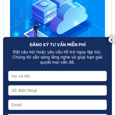
ĐĂNG KÝ TƯ VẤN MIỄN PHÍ
Đặt câu hỏi hoặc yêu cầu hỗ trợ ngay lập tức.
Chúng tôi sẵn sàng lắng nghe và giúp bạn giải
Cloud Computing không chỉ giúp doanh nghiệp tối
quyết mọi vấn đề.
ưu hóa nguồn lực, tiết kiệm chi phí
Khi nào doanh nghiệp nên sử dụng
Cloud Computing?
Doanh nghiệp có thể tận dụng Cloud Computing
trong nhiều tình huống khác nhau để tối ưu hóa
hoạt động và nâng cao hiệu suất. Dưới đây là