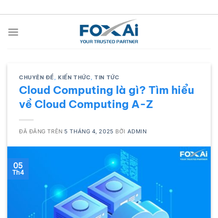
Chuyển
đến
nội
dung
CHUYÊN ĐỀ
,
KIẾN THỨC
,
TIN TỨC
Cloud Computing là gì? Tìm hiểu
về Cloud Computing A-Z
ĐÃ ĐĂNG TRÊN
5 THÁNG 4, 2025
BỞI
ADMIN
05
Th4