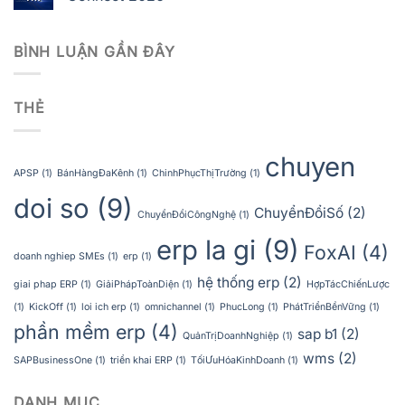
BÌNH LUẬN GẦN ĐÂY
THẺ
chuyen
APSP
(1)
BánHàngĐaKênh
(1)
ChinhPhụcThịTrường
(1)
doi so
(9)
ChuyểnĐổiSố
(2)
ChuyểnĐổiCôngNghệ
(1)
erp la gi
(9)
FoxAI
(4)
doanh nghiep SMEs
(1)
erp
(1)
hệ thống erp
(2)
giai phap ERP
(1)
GiảiPhápToànDiện
(1)
HợpTácChiếnLược
(1)
KickOff
(1)
loi ich erp
(1)
omnichannel
(1)
PhucLong
(1)
PhátTriểnBềnVững
(1)
phần mềm erp
(4)
sap b1
(2)
QuảnTrịDoanhNghiệp
(1)
wms
(2)
SAPBusinessOne
(1)
triển khai ERP
(1)
TốiƯuHóaKinhDoanh
(1)
DANH MỤC