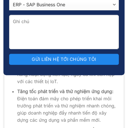
các trường hợp tiêu biểu:
Phân bổ tài nguyên và mở rộng hạ tầng:
Cloud Computing giúp doanh nghiệp dễ dàng
điều chỉnh quy mô hạ tầng để phục vụ các
mục tiêu kinh doanh, đáp ứng nhu cầu tăng
trưởng hoặc thay đổi nhanh chóng.
Hỗ trợ thiết bị IoT và giảm thiểu thời gian gián
đoạn:
Điện toán đám mây giúp giảm đáng kể
độ trễ trong các hệ thống và đảm bảo khả
năng hoạt động liên tục, ngay cả khi tích hợp
với các thiết bị IoT.
Tăng tốc phát triển và thử nghiệm ứng dụng:
Điện toán đám mây cho phép triển khai môi
trường phát triển và thử nghiệm nhanh chóng,
giúp doanh nghiệp đẩy nhanh tiến độ xây
dựng các ứng dụng và phần mềm mới.