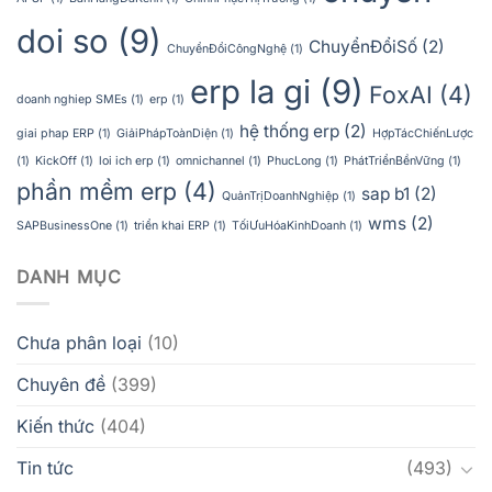
doi so
(9)
ChuyểnĐổiSố
(2)
ChuyểnĐổiCôngNghệ
(1)
erp la gi
(9)
FoxAI
(4)
doanh nghiep SMEs
(1)
erp
(1)
hệ thống erp
(2)
giai phap ERP
(1)
GiảiPhápToànDiện
(1)
HợpTácChiếnLược
(1)
KickOff
(1)
loi ich erp
(1)
omnichannel
(1)
PhucLong
(1)
PhátTriểnBềnVững
(1)
phần mềm erp
(4)
sap b1
(2)
QuảnTrịDoanhNghiệp
(1)
wms
(2)
SAPBusinessOne
(1)
triển khai ERP
(1)
TốiƯuHóaKinhDoanh
(1)
DANH MỤC
Chưa phân loại
(10)
Chuyên đề
(399)
Kiến thức
(404)
Tin tức
(493)