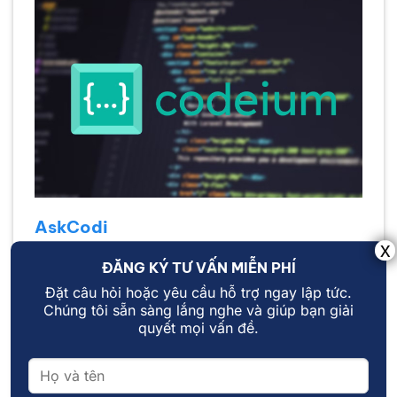
AskCodi
AskCodi là trợ lý AI hỗ trợ viết code, SQL query,
ĐĂNG KÝ TƯ VẤN MIỄN PHÍ
documentation và thậm chí là tạo biểu thức
Đặt câu hỏi hoặc yêu cầu hỗ trợ ngay lập tức.
regex. Công cụ phù hợp với những người mới
Chúng tôi sẵn sàng lắng nghe và giúp bạn giải
học lập trình và cả những lập trình viên cần hỗ
quyết mọi vấn đề.
trợ nhanh
. Có extension cho VS Code và giao
diện web tiện dụng.