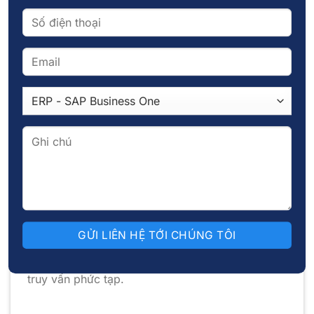
AI Query
AI Query giúp lập trình viên xây dựng truy vấn
SQL, MongoDB hoặc Elasticsearch chỉ từ mô tả
ngôn ngữ tự nhiên. Với AI Query, bạn không cần
phải nhớ chính xác cú pháp mà vẫn tạo được
truy vấn phức tạp.