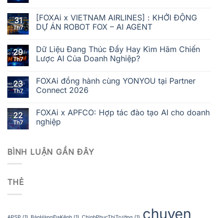
[FOXAi x VIETNAM AIRLINES] : KHỞI ĐỘNG
31
DỰ ÁN ROBOT FOX – AI AGENT
Th7
Dữ Liệu Đang Thúc Đẩy Hay Kìm Hãm Chiến
29
Lược AI Của Doanh Nghiệp?
Th7
FOXAi đồng hành cùng YONYOU tại Partner
23
Connect 2026
Th7
FOXAi x APFCO: Hợp tác đào tạo AI cho doanh
22
nghiệp
Th7
BÌNH LUẬN GẦN ĐÂY
THẺ
chuyen
APSP
(1)
BánHàngĐaKênh
(1)
ChinhPhụcThịTrường
(1)