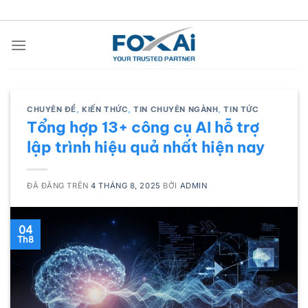
Chuyển
đến
nội
dung
CHUYÊN ĐỀ
,
KIẾN THỨC
,
TIN CHUYÊN NGÀNH
,
TIN TỨC
Tổng hợp 13+ công cụ AI hỗ trợ
lập trình hiệu quả nhất hiện nay
ĐÃ ĐĂNG TRÊN
4 THÁNG 8, 2025
BỞI
ADMIN
04
Th8