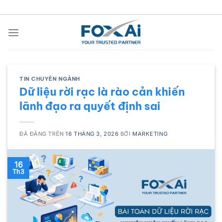
Chuyển
đến
nội
dung
TIN CHUYÊN NGÀNH
Dữ liệu rời rạc là rào cản khiến
lãnh đạo ra quyết định sai
ĐÃ ĐĂNG TRÊN
16 THÁNG 3, 2026
BỞI
MARKETING
16
Th3