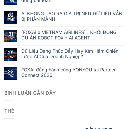
đúng bài toán
Th8
AI KHÔNG TẠO RA GIÁ TRỊ NẾU DỮ LIỆU VẪN
03
BỊ PHÂN MẢNH
Th8
[FOXAi x VIETNAM AIRLINES] : KHỞI ĐỘNG
31
DỰ ÁN ROBOT FOX – AI AGENT
Th7
Dữ Liệu Đang Thúc Đẩy Hay Kìm Hãm Chiến
29
Lược AI Của Doanh Nghiệp?
Th7
FOXAi đồng hành cùng YONYOU tại Partner
23
Connect 2026
Th7
BÌNH LUẬN GẦN ĐÂY
THẺ