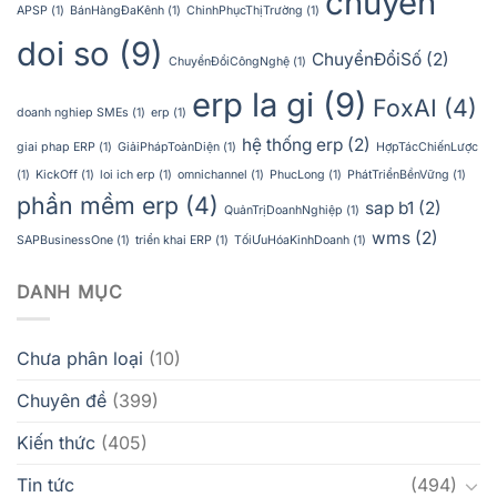
chuyen
APSP
(1)
BánHàngĐaKênh
(1)
ChinhPhụcThịTrường
(1)
doi so
(9)
ChuyểnĐổiSố
(2)
ChuyểnĐổiCôngNghệ
(1)
erp la gi
(9)
FoxAI
(4)
doanh nghiep SMEs
(1)
erp
(1)
hệ thống erp
(2)
giai phap ERP
(1)
GiảiPhápToànDiện
(1)
HợpTácChiếnLược
(1)
KickOff
(1)
loi ich erp
(1)
omnichannel
(1)
PhucLong
(1)
PhátTriểnBềnVững
(1)
phần mềm erp
(4)
sap b1
(2)
QuảnTrịDoanhNghiệp
(1)
wms
(2)
SAPBusinessOne
(1)
triển khai ERP
(1)
TốiƯuHóaKinhDoanh
(1)
DANH MỤC
Chưa phân loại
(10)
Chuyên đề
(399)
Kiến thức
(405)
Tin tức
(494)