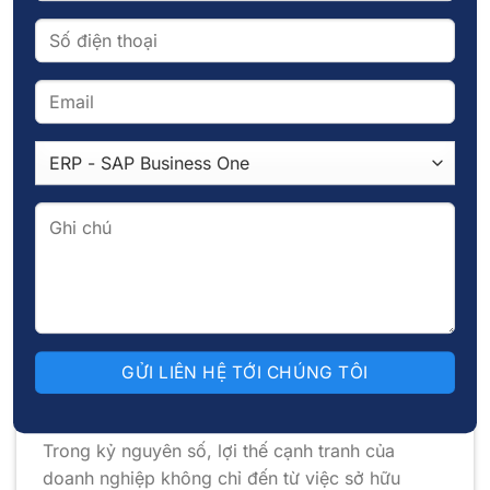
tích để nhận diện xu hướng thị trường, dự báo
nhu cầu khách hàng và tối ưu hóa hoạt động
kinh doanh.
Những khả năng này giúp doanh nghiệp không
chỉ phản ứng với các thay đổi của thị trường mà
còn chủ động xây dựng chiến lược phát triển
dựa trên những gì đã có. Đây chính là lợi thế
quan trọng trong bối cảnh cạnh tranh ngày càng
khốc liệt của nền kinh tế số.
Xem thêm:
Snowflake là gì? Kiến ​​trúc, tính năng,
tích hợp Snowflake vào hệ thống dữ liệu
FOXAi – Giải pháp giúp doanh nghiệp
kết nối dữ liệu hiệu quả
Trong kỷ nguyên số, lợi thế cạnh tranh của
doanh nghiệp không chỉ đến từ việc sở hữu