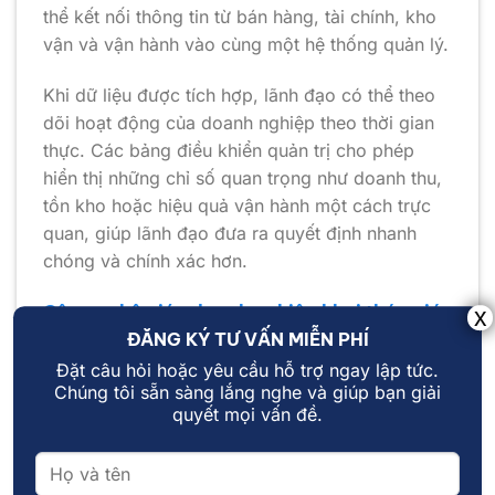
thể kết nối thông tin từ bán hàng, tài chính, kho
vận và vận hành vào cùng một hệ thống quản lý.
Khi dữ liệu được tích hợp, lãnh đạo có thể theo
dõi hoạt động của doanh nghiệp theo thời gian
thực. Các bảng điều khiển quản trị cho phép
hiển thị những chỉ số quan trọng như doanh thu,
tồn kho hoặc hiệu quả vận hành một cách trực
quan, giúp lãnh đạo đưa ra quyết định nhanh
chóng và chính xác hơn.
Công nghệ giúp doanh nghiệp khai thác giá
trị từ dữ liệu
ĐĂNG KÝ TƯ VẤN MIỄN PHÍ
Đặt câu hỏi hoặc yêu cầu hỗ trợ ngay lập tức.
Bên cạnh việc quản lý, công nghệ còn giúp
Chúng tôi sẵn sàng lắng nghe và giúp bạn giải
doanh nghiệp khai thác giá trị từ dữ liệu thông
quyết mọi vấn đề.
qua các công cụ phân tích và dự báo. Khi mọi
thứ được lưu trữ đầy đủ và có cấu trúc rõ ràng,
doanh nghiệp có thể sử dụng các nền tảng phân