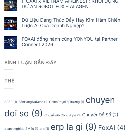
[FOXAi x VIETNAM AIRLINES] : KHỞI ĐỘNG
31
DỰ ÁN ROBOT FOX – AI AGENT
Th7
Dữ Liệu Đang Thúc Đẩy Hay Kìm Hãm Chiến
29
Lược AI Của Doanh Nghiệp?
Th7
FOXAi đồng hành cùng YONYOU tại Partner
23
Connect 2026
Th7
BÌNH LUẬN GẦN ĐÂY
THẺ
chuyen
APSP
(1)
BánHàngĐaKênh
(1)
ChinhPhụcThịTrường
(1)
doi so
(9)
ChuyểnĐổiSố
(2)
ChuyểnĐổiCôngNghệ
(1)
erp la gi
(9)
FoxAI
(4)
doanh nghiep SMEs
(1)
erp
(1)