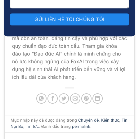
lý đánh giá hiệu suất công bằng dựa trên dữ
liệu thực tế, minh bạch và có trách nhiệm.
FoxAI luôn đặt khách hàng là trung tâm, cam kết
mang đến những giải pháp AI không chỉ hiện đại
mà còn an toàn, đáng tin cậy và phù hợp với các
quy chuẩn đạo đức toàn cầu. Tham gia khóa
đào tạo “Đạo đức AI” chính là minh chứng cho
nỗ lực không ngừng của FoxAI trong việc xây
dựng hệ sinh thái AI phát triển bền vững và vì lợi
ích lâu dài của khách hàng.
Mục nhập này đã được đăng trong
Chuyên đề
,
Kiến thức
,
Tin
Nội Bộ
,
Tin tức
. Đánh dấu trang
permalink
.