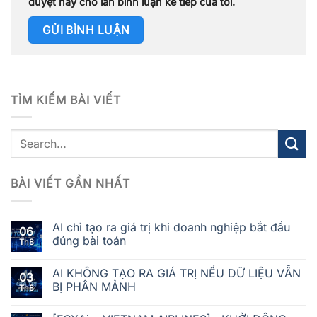
duyệt này cho lần bình luận kế tiếp của tôi.
TÌM KIẾM BÀI VIẾT
BÀI VIẾT GẦN NHẤT
AI chỉ tạo ra giá trị khi doanh nghiệp bắt đầu
06
đúng bài toán
Th8
AI KHÔNG TẠO RA GIÁ TRỊ NẾU DỮ LIỆU VẪN
03
BỊ PHÂN MẢNH
Th8