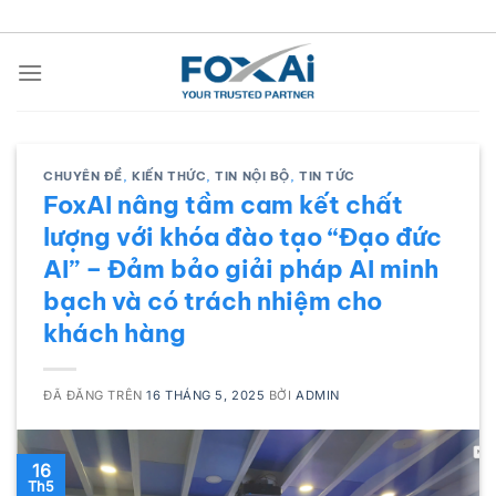
Chuyển
đến
nội
dung
CHUYÊN ĐỀ
,
KIẾN THỨC
,
TIN NỘI BỘ
,
TIN TỨC
FoxAI nâng tầm cam kết chất
lượng với khóa đào tạo “Đạo đức
AI” – Đảm bảo giải pháp AI minh
bạch và có trách nhiệm cho
khách hàng
ĐÃ ĐĂNG TRÊN
16 THÁNG 5, 2025
BỞI
ADMIN
16
Th5