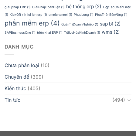
hệ thống erp
(2)
giai phap ERP
(1)
GiảiPhápToànDiện
(1)
HợpTácChiếnLược
(1)
KickOff
(1)
loi ich erp
(1)
omnichannel
(1)
PhucLong
(1)
PhátTriểnBềnVững
(1)
phần mềm erp
(4)
sap b1
(2)
QuảnTrịDoanhNghiệp
(1)
wms
(2)
SAPBusinessOne
(1)
triển khai ERP
(1)
TốiƯuHóaKinhDoanh
(1)
DANH MỤC
Chưa phân loại
(10)
Chuyên đề
(399)
Kiến thức
(405)
Tin tức
(494)