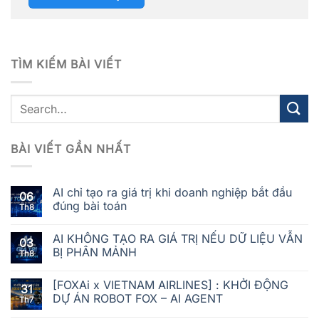
TÌM KIẾM BÀI VIẾT
BÀI VIẾT GẦN NHẤT
AI chỉ tạo ra giá trị khi doanh nghiệp bắt đầu
06
đúng bài toán
Th8
AI KHÔNG TẠO RA GIÁ TRỊ NẾU DỮ LIỆU VẪN
03
BỊ PHÂN MẢNH
Th8
[FOXAi x VIETNAM AIRLINES] : KHỞI ĐỘNG
31
DỰ ÁN ROBOT FOX – AI AGENT
Th7