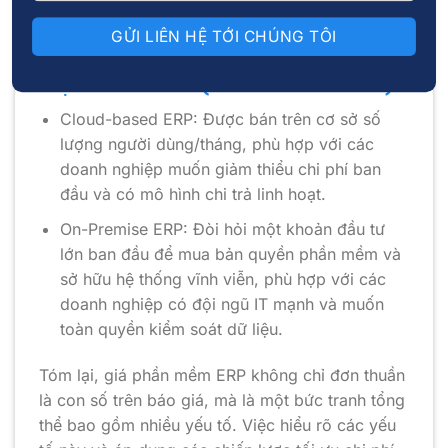
thuật thường được tính thêm, chiếm khoảng 1%
chi phí giấy phép.
Loại hình triển khai (On-Premise và Cloud)
Cloud-based ERP: Được bán trên cơ sở số
lượng người dùng/tháng, phù hợp với các
doanh nghiệp muốn giảm thiểu chi phí ban
đầu và có mô hình chi trả linh hoạt.
On-Premise ERP: Đòi hỏi một khoản đầu tư
lớn ban đầu để mua bản quyền phần mềm và
sở hữu hệ thống vĩnh viễn, phù hợp với các
doanh nghiệp có đội ngũ IT mạnh và muốn
toàn quyền kiểm soát dữ liệu.
Tóm lại, giá phần mềm ERP không chỉ đơn thuần
là con số trên báo giá, mà là một bức tranh tổng
thể bao gồm nhiều yếu tố. Việc hiểu rõ các yếu