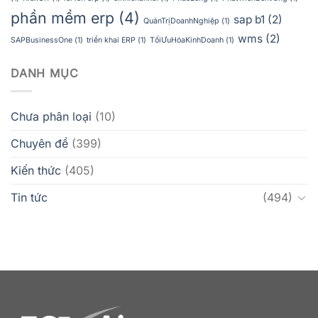
phần mềm erp
(4)
sap b1
(2)
QuảnTrịDoanhNghiệp
(1)
wms
(2)
SAPBusinessOne
(1)
triển khai ERP
(1)
TốiƯuHóaKinhDoanh
(1)
DANH MỤC
Chưa phân loại
(10)
Chuyên đề
(399)
Kiến thức
(405)
Tin tức
(494)