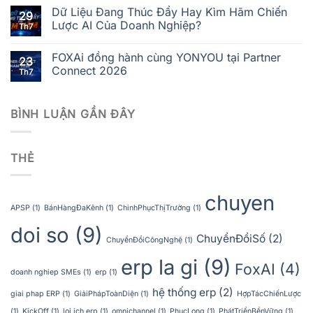
Dữ Liệu Đang Thúc Đẩy Hay Kìm Hãm Chiến
29
Lược AI Của Doanh Nghiệp?
Th7
FOXAi đồng hành cùng YONYOU tại Partner
23
Connect 2026
Th7
BÌNH LUẬN GẦN ĐÂY
THẺ
chuyen
APSP
(1)
BánHàngĐaKênh
(1)
ChinhPhụcThịTrường
(1)
doi so
(9)
ChuyểnĐổiSố
(2)
ChuyểnĐổiCôngNghệ
(1)
erp la gi
(9)
FoxAI
(4)
doanh nghiep SMEs
(1)
erp
(1)
hệ thống erp
(2)
giai phap ERP
(1)
GiảiPhápToànDiện
(1)
HợpTácChiếnLược
(1)
KickOff
(1)
loi ich erp
(1)
omnichannel
(1)
PhucLong
(1)
PhátTriểnBềnVững
(1)