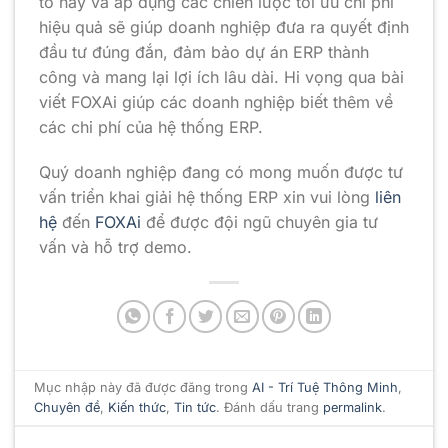
tố này và áp dụng các chiến lược tối ưu chi phí
hiệu quả sẽ giúp doanh nghiệp đưa ra quyết định
đầu tư đúng đắn, đảm bảo dự án ERP thành
công và mang lại lợi ích lâu dài. Hi vọng qua bài
viết FOXAi giúp các doanh nghiệp biết thêm về
các chi phí của hệ thống ERP.
Quý doanh nghiệp đang có mong muốn được tư
vấn triển khai giải hệ thống ERP xin vui lòng
liên
hệ
đến
FOXAi
để được đội ngũ chuyên gia tư
vấn và hỗ trợ demo.
Mục nhập này đã được đăng trong
AI - Trí Tuệ Thông Minh
,
Chuyên đề
,
Kiến thức
,
Tin tức
. Đánh dấu trang
permalink
.