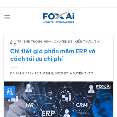
Chuyển
đến
nội
dung
AI - TRÍ TUỆ THÔNG MINH
,
CHUYÊN ĐỀ
,
KIẾN THỨC
,
TIN
TỨC
Chi tiết giá phần mềm ERP và
cách tối ưu chi phí
ĐÃ ĐĂNG TRÊN
20 THÁNG 8, 2025
BỞI
NGUYỄN THẢO
20
Th8