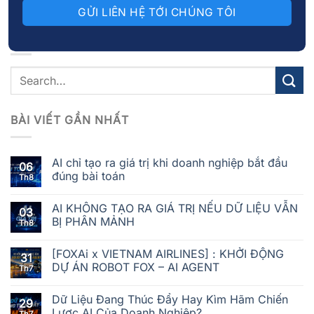
TÌM KIẾM BÀI VIẾT
BÀI VIẾT GẦN NHẤT
AI chỉ tạo ra giá trị khi doanh nghiệp bắt đầu
06
đúng bài toán
Th8
AI KHÔNG TẠO RA GIÁ TRỊ NẾU DỮ LIỆU VẪN
03
BỊ PHÂN MẢNH
Th8
[FOXAi x VIETNAM AIRLINES] : KHỞI ĐỘNG
31
DỰ ÁN ROBOT FOX – AI AGENT
Th7
Dữ Liệu Đang Thúc Đẩy Hay Kìm Hãm Chiến
29
Lược AI Của Doanh Nghiệp?