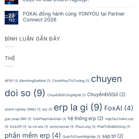
Th7
FOXAi đồng hành cùng YONYOU tại Partner
23
Connect 2026
Th7
BÌNH LUẬN GẦN ĐÂY
THẺ
chuyen
APSP
(1)
BánHàngĐaKênh
(1)
ChinhPhụcThịTrường
(1)
doi so
(9)
ChuyểnĐổiSố
(2)
ChuyểnĐổiCôngNghệ
(1)
erp la gi
(9)
FoxAI
(4)
doanh nghiep SMEs
(1)
erp
(1)
hệ thống erp
(2)
giai phap ERP
(1)
GiảiPhápToànDiện
(1)
HợpTácChiếnLược
(1)
KickOff
(1)
loi ich erp
(1)
omnichannel
(1)
PhucLong
(1)
PhátTriểnBềnVững
(1)
phần mềm erp
(4)
sap b1
(2)
QuảnTrịDoanhNghiệp
(1)