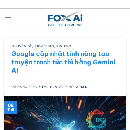
Chuyển
đến
nội
dung
CHUYÊN ĐỀ
,
KIẾN THỨC
,
TIN TỨC
Google cập nhật tính năng tạo
truyện tranh tức thì bằng Gemini
AI
ĐÃ ĐĂNG TRÊN
8 THÁNG 8, 2025
BỞI
ADMIN
08
Th8