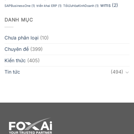
wms
(2)
SAPBusinessOne
(1)
triển khai ERP
(1)
TốiƯuHóaKinhDoanh
(1)
DANH MỤC
Chưa phân loại
(10)
Chuyên đề
(399)
Kiến thức
(405)
Tin tức
(494)