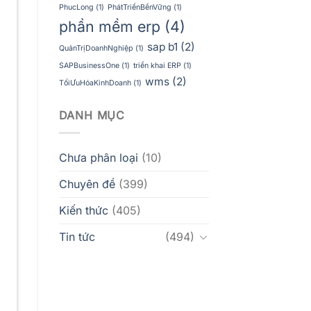
PhucLong
(1)
PhátTriểnBềnVững
(1)
phần mềm erp
(4)
sap b1
(2)
QuảnTrịDoanhNghiệp
(1)
SAPBusinessOne
(1)
triển khai ERP
(1)
wms
(2)
TốiƯuHóaKinhDoanh
(1)
DANH MỤC
Chưa phân loại
(10)
Chuyên đề
(399)
Kiến thức
(405)
Tin tức
(494)