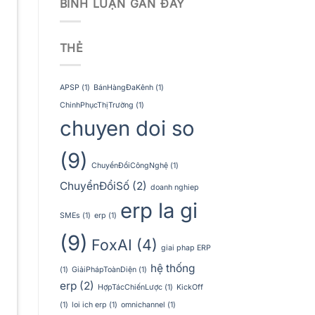
BÌNH LUẬN GẦN ĐÂY
THẺ
APSP
(1)
BánHàngĐaKênh
(1)
ChinhPhụcThịTrường
(1)
chuyen doi so
(9)
ChuyểnĐổiCôngNghệ
(1)
ChuyểnĐổiSố
(2)
doanh nghiep
erp la gi
SMEs
(1)
erp
(1)
(9)
FoxAI
(4)
giai phap ERP
hệ thống
(1)
GiảiPhápToànDiện
(1)
erp
(2)
HợpTácChiếnLược
(1)
KickOff
(1)
loi ich erp
(1)
omnichannel
(1)