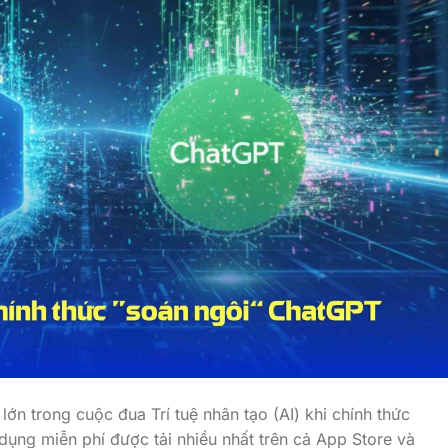
ớn trong cuộc đua Trí tuệ nhân tạo (AI) khi chính thức
dụng miễn phí được tải nhiều nhất trên cả App Store và