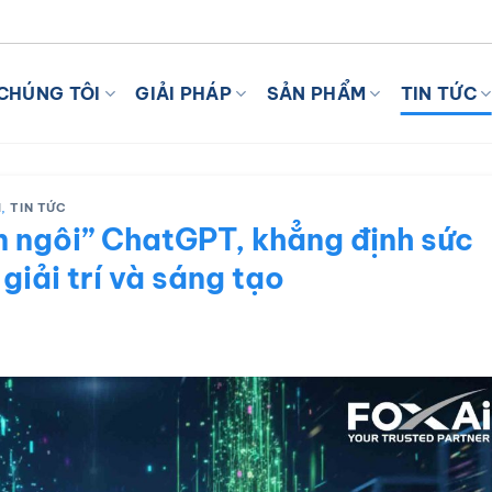
I VỚI AI
CHÚNG TÔI
GIẢI PHÁP
SẢN PHẨM
TIN TỨC
H
,
TIN TỨC
 ngôi” ChatGPT, khẳng định sức
 giải trí và sáng tạo