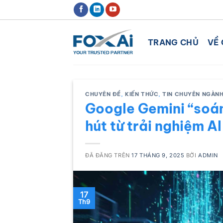
Chuyển
ĐỊNH HƯỚNG XU THẾ CHUYỂN ĐỔ
đến
nội
TRANG CHỦ
VỀ 
dung
CHUYÊN ĐỀ
,
KIẾN THỨC
,
TIN CHUYÊN NGÀN
Google Gemini “soán
hút từ trải nghiệm AI
ĐÃ ĐĂNG TRÊN
17 THÁNG 9, 2025
BỞI
ADMIN
17
Th9