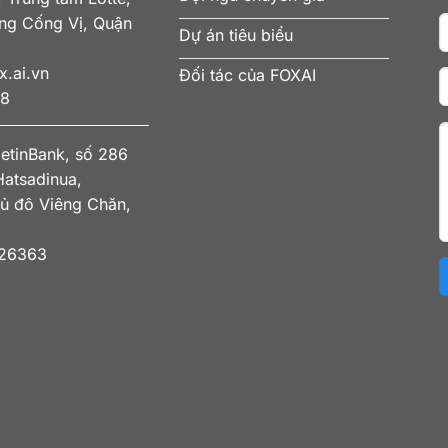
ờng Cống Vị, Quận
Dự án tiêu biểu
.ai.vn
Đối tác của FOXAI
78
ietinBank, số 286
atsadinua,
ủ đô Viêng Chăn,
 26363