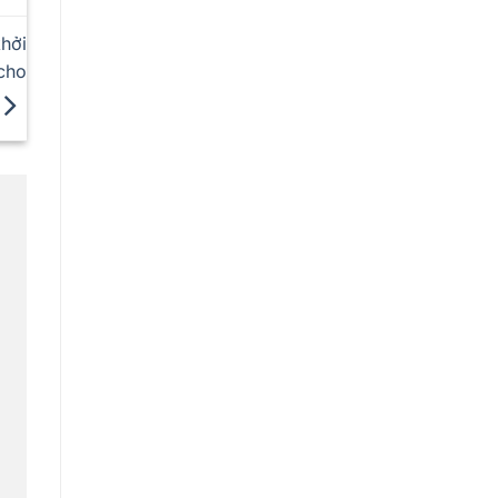
hởi
cho