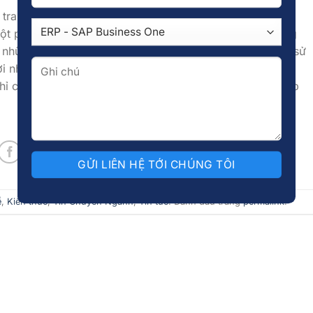
c tranh rộng hơn: AI không còn bó hẹp trong khuôn khổ
một phần trong
đời sống số
hàng ngày. Khi nhu cầu “sáng
 những ứng dụng AI mang tính thị giác, trực quan và dễ sử
i nhắc nhở cho các nhà phát triển AI: để chinh phục thị
ỉ cần thông minh, mà còn phải thú vị, gần gũi và dễ tiếp
ề
,
Kiến thức
,
Tin Chuyên Ngành
,
Tin tức
. Đánh dấu trang
permalink
.