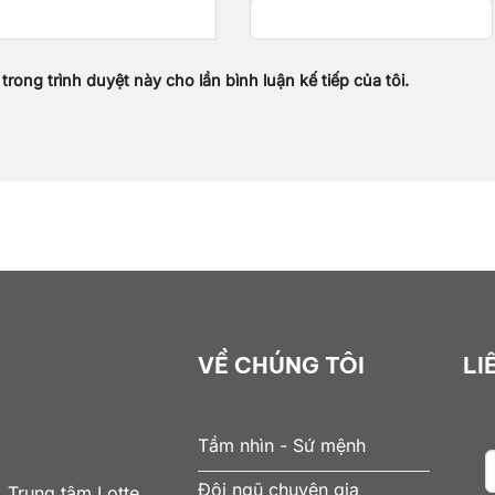
 trong trình duyệt này cho lần bình luận kế tiếp của tôi.
VỀ CHÚNG TÔI
LI
Tầm nhìn - Sứ mệnh
Đội ngũ chuyên gia
 Trung tâm Lotte,