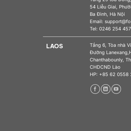
54 Liễu Giai, Phư
Ba Đình, Hà Nội
Email:
support@fox
Tel: 0246 254 45
Tầng 6, Tòa nhà V
LAOS
Đường Lanexang,H
Chanthabounly, Th
CHDCND Lào
HP: +85 62 0558