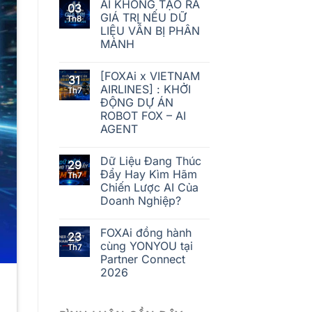
AI KHÔNG TẠO RA
03
GIÁ TRỊ NẾU DỮ
Th8
LIỆU VẪN BỊ PHÂN
MẢNH
[FOXAi x VIETNAM
31
AIRLINES] : KHỞI
Th7
ĐỘNG DỰ ÁN
ROBOT FOX – AI
AGENT
Dữ Liệu Đang Thúc
29
Đẩy Hay Kìm Hãm
Th7
Chiến Lược AI Của
Doanh Nghiệp?
FOXAi đồng hành
23
cùng YONYOU tại
Th7
Partner Connect
2026