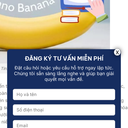
ĐĂNG KÝ TƯ VẤN MIỄN PHÍ
Đặt câu hỏi hoặc yêu cầu hỗ trợ ngay lập tức.
Tính năng chỉnh sửa và tạo ảnh bằng AI
Chúng tôi sẵn sàng lắng nghe và giúp bạn giải
quyết mọi vấn đề.
iển thế mạnh xử lý ngôn ngữ và ứng dụng trong công việc,
n khác biệt: khai thác nhu cầu giải trí và sáng tạo trực
ên sự khác biệt. Theo các chuyên gia, xu hướng tiêu dùng
ng suất làm việc mà đang mở rộng sang giải trí, cá nhân hóa
Người dùng mong muốn các công cụ AI không chỉ hữu ích
niềm vui, sự hứng khởi và trải nghiệm mới lạ.