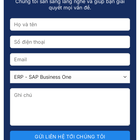
Chúng tôi sẵn sàng lắng nghe và giúp bạn giải
như tức thời để phục vụ quản trị.
quyết mọi vấn đề.
AI giúp doanh nghiệp tăng trưởng bền vững
với ít phụ thuộc hơn vào con người
Trong giai đoạn phát triển mạnh, nhiều doanh
nghiệp gặp khó khăn vì quá phụ thuộc vào kinh
nghiệm cá nhân hoặc một số vị trí chủ chốt
trong tổ chức. AI giúp giảm bớt sự phụ thuộc đó
bằng cách tự động hóa nhiều quy trình và hỗ trợ
ra quyết định dựa trên dữ liệu. Khi AI được tích
hợp vào hệ thống vận hành, doanh nghiệp có
thể tăng tốc xử lý công việc mà vẫn giữ tính nhất
quán và kiểm soát tốt chất lượng.
Điều này đặc biệt quan trọng trong bối cảnh chi
phí nhân sự ngày càng tăng và áp lực tối ưu vận
hành ngày càng lớn. AI không thay thế con
người mà giúp con người đưa ra quyết định