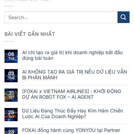
BÀI VIẾT GẦN NHẤT
AI chỉ tạo ra giá trị khi doanh nghiệp bắt đầu
06
đúng bài toán
Th8
AI KHÔNG TẠO RA GIÁ TRỊ NẾU DỮ LIỆU VẪN
03
BỊ PHÂN MẢNH
Th8
[FOXAi x VIETNAM AIRLINES] : KHỞI ĐỘNG
31
DỰ ÁN ROBOT FOX – AI AGENT
Th7
Dữ Liệu Đang Thúc Đẩy Hay Kìm Hãm Chiến
29
Lược AI Của Doanh Nghiệp?
Th7
FOXAi đồng hành cùng YONYOU tại Partner
23