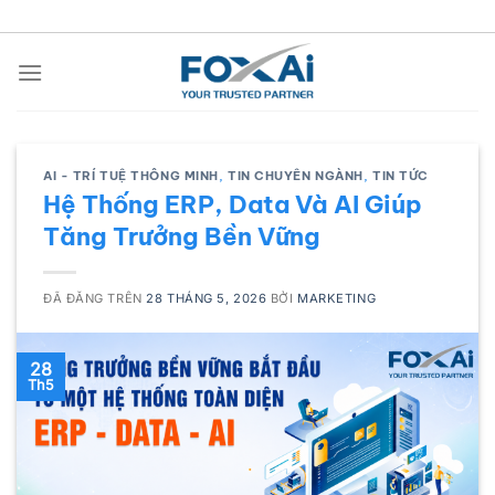
Chuyển
đến
nội
dung
AI - TRÍ TUỆ THÔNG MINH
,
TIN CHUYÊN NGÀNH
,
TIN TỨC
Hệ Thống ERP, Data Và AI Giúp
Tăng Trưởng Bền Vững
ĐÃ ĐĂNG TRÊN
28 THÁNG 5, 2026
BỞI
MARKETING
28
Th5