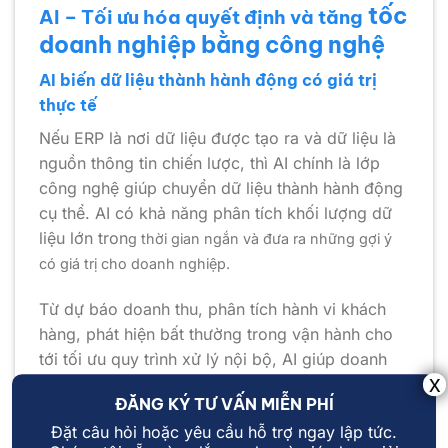
tốc
AI – Tối ưu hóa quyết định và tăng
doanh nghiệp bằng công nghệ
AI biến dữ liệu thành hành động có giá trị
thực tế
Nếu ERP là nơi dữ liệu được tạo ra và dữ liệu là
nguồn thông tin chiến lược, thì AI chính là lớp
công nghệ giúp chuyển dữ liệu thành hành động
cụ thể. AI có khả năng phân tích khối lượng dữ
liệu lớn tron
g thời gian ngắn và đưa ra những gợi ý
có giá trị cho doanh nghiệp.
Từ dự báo doanh thu, phân tích hành vi khách
hàng, phát hiện bất thường trong vận hành cho
tới tối ưu quy trình xử lý nội bộ, AI giúp doanh
nghiệp tăng tốc ra quyết định với độ chính xác
ĐĂNG KÝ TƯ VẤN MIỄN PHÍ
cao hơn. Thay vì mất nhiều ngày tổng hợp báo
Đặt câu hỏi hoặc yêu cầu hỗ trợ ngay lập tức.
cáo, doanh nghiệp có thể khai thác dữ liệu gần