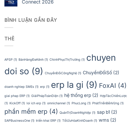
Connect 2026
Th7
BÌNH LUẬN GẦN ĐÂY
THẺ
chuyen
APSP
(1)
BánHàngĐaKênh
(1)
ChinhPhụcThịTrường
(1)
doi so
(9)
ChuyểnĐổiSố
(2)
ChuyểnĐổiCôngNghệ
(1)
erp la gi
(9)
FoxAI
(4)
doanh nghiep SMEs
(1)
erp
(1)
hệ thống erp
(2)
giai phap ERP
(1)
GiảiPhápToànDiện
(1)
HợpTácChiếnLược
(1)
KickOff
(1)
loi ich erp
(1)
omnichannel
(1)
PhucLong
(1)
PhátTriểnBềnVững
(1)
phần mềm erp
(4)
sap b1
(2)
QuảnTrịDoanhNghiệp
(1)
wms
(2)
SAPBusinessOne
(1)
triển khai ERP
(1)
TốiƯuHóaKinhDoanh
(1)