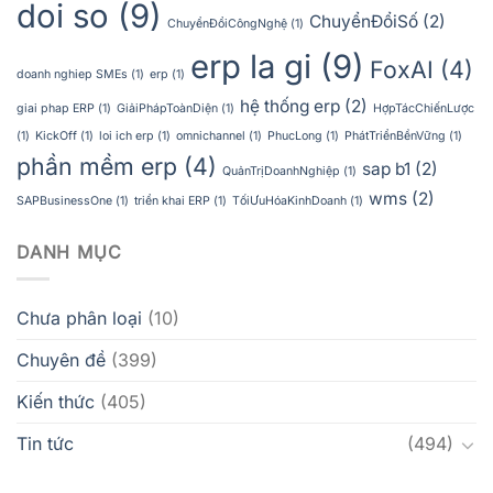
doi so
(9)
ChuyểnĐổiSố
(2)
ChuyểnĐổiCôngNghệ
(1)
erp la gi
(9)
FoxAI
(4)
doanh nghiep SMEs
(1)
erp
(1)
hệ thống erp
(2)
giai phap ERP
(1)
GiảiPhápToànDiện
(1)
HợpTácChiếnLược
(1)
KickOff
(1)
loi ich erp
(1)
omnichannel
(1)
PhucLong
(1)
PhátTriểnBềnVững
(1)
phần mềm erp
(4)
sap b1
(2)
QuảnTrịDoanhNghiệp
(1)
wms
(2)
SAPBusinessOne
(1)
triển khai ERP
(1)
TốiƯuHóaKinhDoanh
(1)
DANH MỤC
Chưa phân loại
(10)
Chuyên đề
(399)
Kiến thức
(405)
Tin tức
(494)