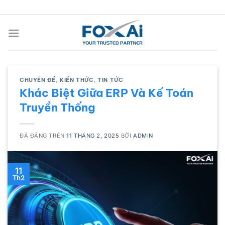
Chuyển
đến
nội
dung
CHUYÊN ĐỀ
,
KIẾN THỨC
,
TIN TỨC
Khác Biệt Giữa ERP Và Kế Toán
Truyền Thống
ĐÃ ĐĂNG TRÊN
11 THÁNG 2, 2025
BỞI
ADMIN
11
Th2