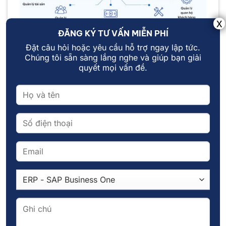
ĐĂNG KÝ TƯ VẤN MIỄN PHÍ
Đặt câu hỏi hoặc yêu cầu hỗ trợ ngay lập tức.
Chúng tôi sẵn sàng lắng nghe và giúp bạn giải
Phản ánh trung thực hoạt động kinh doanh của
quyết mọi vấn đề.
doanh nghiệp
Lợi ích khi doanh nghiệp chuyển đổi từ
kế toán truyền thống sang ERP
Tăng hiệu quả quản lý: ERP tích hợp toàn bộ
thông tin, giúp doanh nghiệp đưa ra quyết
định nhanh chóng và chính xác.
Giảm sai sót: Hạch toán tự động và kiểm soát
nhiều tầng giúp hạn chế lỗi nhập liệu.
Minh bạch tài chính: Dữ liệu trung thực, đáng
tin cậy với cổ đông và đối tác.