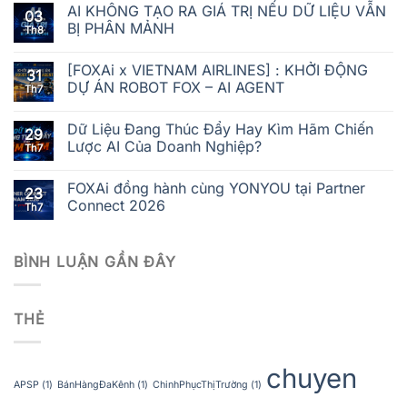
AI KHÔNG TẠO RA GIÁ TRỊ NẾU DỮ LIỆU VẪN
03
BỊ PHÂN MẢNH
Th8
[FOXAi x VIETNAM AIRLINES] : KHỞI ĐỘNG
31
DỰ ÁN ROBOT FOX – AI AGENT
Th7
Dữ Liệu Đang Thúc Đẩy Hay Kìm Hãm Chiến
29
Lược AI Của Doanh Nghiệp?
Th7
FOXAi đồng hành cùng YONYOU tại Partner
23
Connect 2026
Th7
BÌNH LUẬN GẦN ĐÂY
THẺ
chuyen
APSP
(1)
BánHàngĐaKênh
(1)
ChinhPhụcThịTrường
(1)