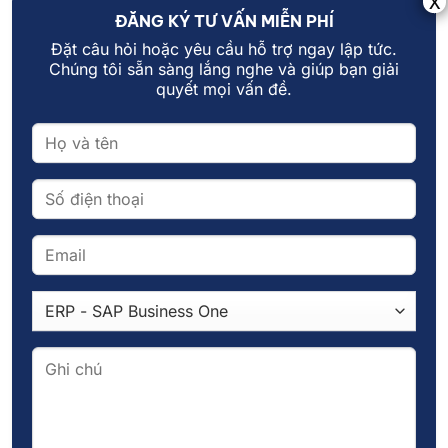
ĐĂNG KÝ TƯ VẤN MIỄN PHÍ
Đặt câu hỏi hoặc yêu cầu hỗ trợ ngay lập tức.
Chúng tôi sẵn sàng lắng nghe và giúp bạn giải
quyết mọi vấn đề.
Mục nhập này đã được đăng trong
Tin Nội Bộ
,
Tin tức
và
được gắn thẻ
ChuyểnĐổiCôngNghệ
,
ChuyểnĐổiSố
,
FoxAI
,
HợpTácChiếnLược
,
KickOff
,
PhátTriểnBềnVững
,
PhucLong
,
QuảnTrịDoanhNghiệp
,
SAPBusinessOne
.
ADMIN