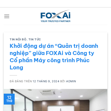
Chuyển
đến
nội
dung
TIN NỘI BỘ
,
TIN TỨC
Khởi động dự án “Quản trị doanh
nghiệp” giữa FOXAi và Công ty
Cổ phần Máy công trình Phúc
Long
ĐÃ ĐĂNG TRÊN
12 THÁNG 9, 2024
BỞI
ADMIN
12
Th9