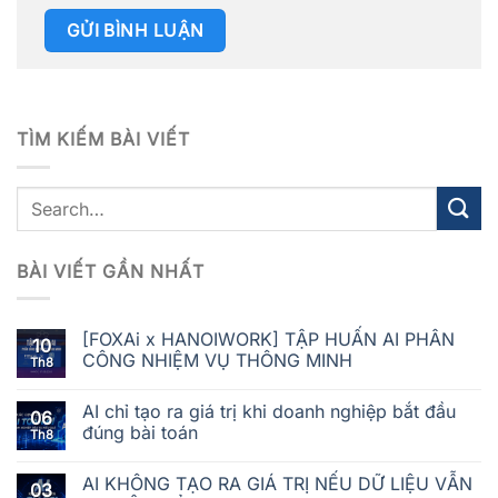
TÌM KIẾM BÀI VIẾT
BÀI VIẾT GẦN NHẤT
[FOXAi x HANOIWORK] TẬP HUẤN AI PHÂN
10
CÔNG NHIỆM VỤ THÔNG MINH
Th8
AI chỉ tạo ra giá trị khi doanh nghiệp bắt đầu
06
đúng bài toán
Th8
AI KHÔNG TẠO RA GIÁ TRỊ NẾU DỮ LIỆU VẪN
03