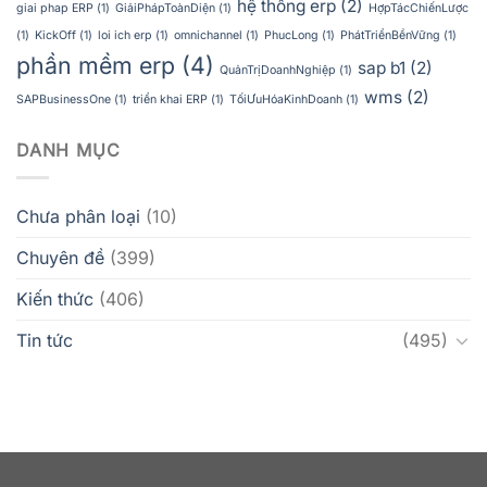
hệ thống erp
(2)
giai phap ERP
(1)
GiảiPhápToànDiện
(1)
HợpTácChiếnLược
(1)
KickOff
(1)
loi ich erp
(1)
omnichannel
(1)
PhucLong
(1)
PhátTriểnBềnVững
(1)
phần mềm erp
(4)
sap b1
(2)
QuảnTrịDoanhNghiệp
(1)
wms
(2)
SAPBusinessOne
(1)
triển khai ERP
(1)
TốiƯuHóaKinhDoanh
(1)
DANH MỤC
Chưa phân loại
(10)
Chuyên đề
(399)
Kiến thức
(406)
Tin tức
(495)