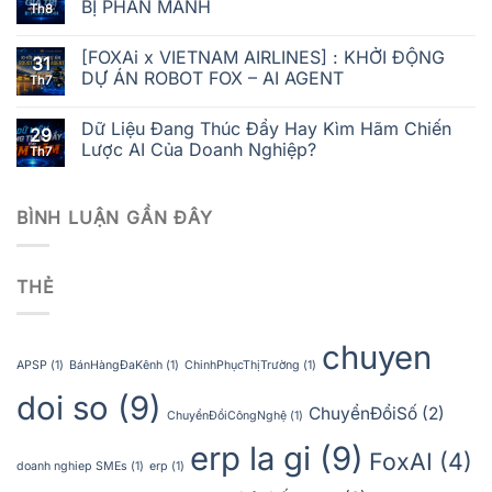
BỊ PHÂN MẢNH
Th8
[FOXAi x VIETNAM AIRLINES] : KHỞI ĐỘNG
31
DỰ ÁN ROBOT FOX – AI AGENT
Th7
Dữ Liệu Đang Thúc Đẩy Hay Kìm Hãm Chiến
29
Lược AI Của Doanh Nghiệp?
Th7
BÌNH LUẬN GẦN ĐÂY
THẺ
chuyen
APSP
(1)
BánHàngĐaKênh
(1)
ChinhPhụcThịTrường
(1)
doi so
(9)
ChuyểnĐổiSố
(2)
ChuyểnĐổiCôngNghệ
(1)
erp la gi
(9)
FoxAI
(4)
doanh nghiep SMEs
(1)
erp
(1)