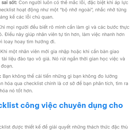
sai sót:
Con người luôn có thể mắc lỗi, đặc biệt khi áp lực
hecklist hoạt động như một “bộ nhớ ngoài”, nhắc nhở từng
đáng kể các lỗi chủ quan.
hi mọi người đều biết rõ mình cần làm gì và các bước thực
ỏ. Điều này giúp nhân viên tự tin hơn, làm việc nhanh hơn
vì loay hoay tìm hướng đi.
Khi một nhân viên mới gia nhập hoặc khi cần bàn giao
à tài liệu đào tạo vô giá. Nó rút ngắn thời gian học việc và
 đoạn.
:
Bạn không thể cải tiến những gì bạn không đo lường
 hóa qua checklist chính là cơ sở để bạn phân tích, tìm ra
 hóa nó tốt hơn.
klist công việc chuyên dụng cho
klist được thiết kế để giải quyết những thách thức đặc thù