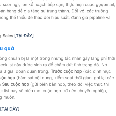
 scoring), lên kế hoạch tiếp cận, thực hiện cuộc gọi/email,
án hàng để gia tăng sự trung thành. Đối với các trưởng
ng thể thiếu để theo dõi hiệu suất, đánh giá pipeline và
g Sales
[TẠI ĐÂY]
ệu quả
ng chuẩn bị là một trong những tác nhân gây lãng phí thời
hecklist này được sinh ra để chấm dứt tình trạng đó. Nó
ả 3 giai đoạn quan trọng:
Trước cuộc họp
(xác định mục
uộc họp
(bám sát nội dung, kiểm soát thời gian, ghi lại các
à
Sau cuộc họp
(gửi biên bản họp, theo dõi việc thực thi
klist này sẽ biến mọi cuộc họp trở nên chuyên nghiệp,
ng muốn.
p
[TẠI ĐÂY]