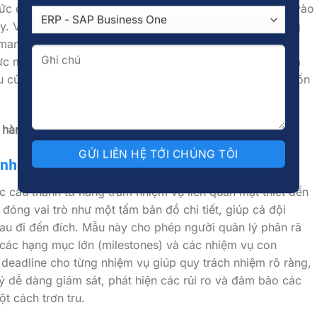
ức độ ưu tiên (theo ma trận Eisenhower) hoặc phân bổ vào
ày. Việc đánh dấu “hoàn thành” vào mỗi cuối ngày không
mang lại cảm giác thành tựu, giúp bạn nhìn nhận rõ ràng
ực mạnh mẽ cho ngày làm việc tiếp theo. Công cụ này là
 của nhân viên văn phòng, freelancer, hay bất kỳ ai muốn
c hàng ngày
[TẠI ĐÂY]
ành cho dự án
c cấu thành từ hàng trăm nhiệm vụ liên quan mật thiết đến
đóng vai trò như một tấm bản đồ chi tiết, giúp cả đội
u đi đến đích. Mẫu này cho phép người quản lý phân rã
 các hạng mục lớn (milestones) và các nhiệm vụ con
à deadline cho từng nhiệm vụ giúp quy trách nhiệm rõ ràng,
lý dễ dàng giám sát, phát hiện các rủi ro và đảm bảo các
t cách trơn tru.