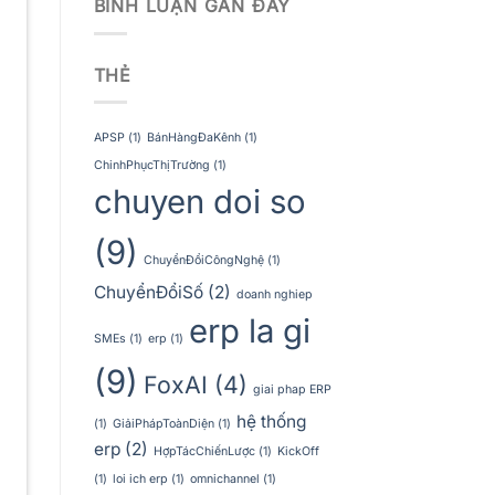
BÌNH LUẬN GẦN ĐÂY
THẺ
APSP
(1)
BánHàngĐaKênh
(1)
ChinhPhụcThịTrường
(1)
chuyen doi so
(9)
ChuyểnĐổiCôngNghệ
(1)
ChuyểnĐổiSố
(2)
doanh nghiep
erp la gi
SMEs
(1)
erp
(1)
(9)
FoxAI
(4)
giai phap ERP
hệ thống
(1)
GiảiPhápToànDiện
(1)
erp
(2)
HợpTácChiếnLược
(1)
KickOff
(1)
loi ich erp
(1)
omnichannel
(1)