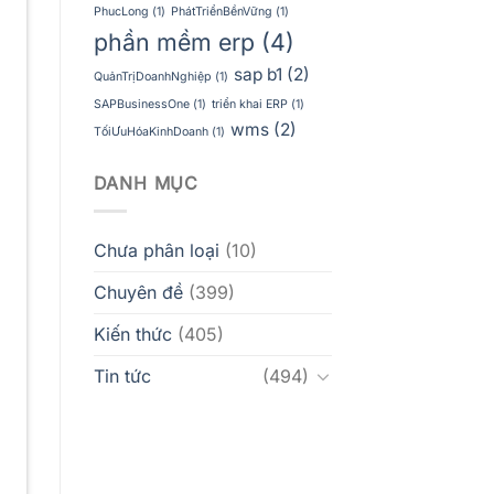
PhucLong
(1)
PhátTriểnBềnVững
(1)
phần mềm erp
(4)
sap b1
(2)
QuảnTrịDoanhNghiệp
(1)
SAPBusinessOne
(1)
triển khai ERP
(1)
wms
(2)
TốiƯuHóaKinhDoanh
(1)
DANH MỤC
Chưa phân loại
(10)
Chuyên đề
(399)
Kiến thức
(405)
Tin tức
(494)