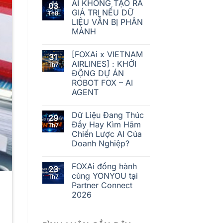
AI KHÔNG TẠO RA
03
GIÁ TRỊ NẾU DỮ
Th8
LIỆU VẪN BỊ PHÂN
MẢNH
[FOXAi x VIETNAM
31
AIRLINES] : KHỞI
Th7
ĐỘNG DỰ ÁN
ROBOT FOX – AI
AGENT
Dữ Liệu Đang Thúc
29
Đẩy Hay Kìm Hãm
Th7
Chiến Lược AI Của
Doanh Nghiệp?
FOXAi đồng hành
23
cùng YONYOU tại
Th7
Partner Connect
2026