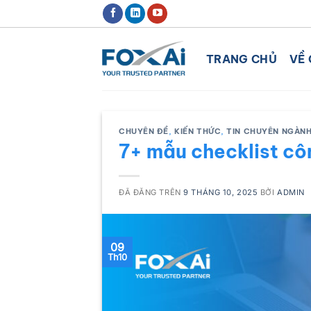
Chuyển
ĐỊNH HƯỚNG XU THẾ CHUYỂN ĐỔ
đến
nội
TRANG CHỦ
VỀ 
dung
CHUYÊN ĐỀ
,
KIẾN THỨC
,
TIN CHUYÊN NGÀN
7+ mẫu checklist cô
ĐÃ ĐĂNG TRÊN
9 THÁNG 10, 2025
BỞI
ADMIN
09
Th10