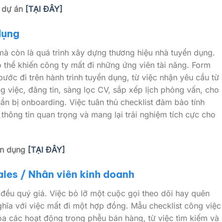
c dự án
[TẠI ĐÂY]
dụng
mà còn là quá trình xây dựng thương hiệu nhà tuyển dụng.
ó thể khiến công ty mất đi những ứng viên tài năng. Form
bước đi trên hành trình tuyển dụng, từ việc nhận yêu cầu từ
 việc, đăng tin, sàng lọc CV, sắp xếp lịch phỏng vấn, cho
ẩn bị onboarding. Việc tuân thủ checklist đảm bảo tính
thông tin quan trọng và mang lại trải nghiệm tích cực cho
ển dụng
[TẠI ĐÂY]
les / Nhân viên kinh doanh
đều quý giá. Việc bỏ lỡ một cuộc gọi theo dõi hay quên
hĩa với việc mất đi một hợp đồng. Mẫu checklist công việc
óa các hoạt động trong phễu bán hàng, từ việc tìm kiếm và