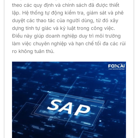
theo các quy định và chính sách đã được thiết
lập. Hệ thống tự động kiểm tra, giám sát và phê
duyệt các thao tác của người dùng, từ đó xây
dựng tính tự giác và kỷ luật trong công việc.
Điều này giúp doanh nghiệp duy trì môi trường
làm việc chuyên nghiệp và hạn chế tối đa các rủi
ro không tuân thủ.