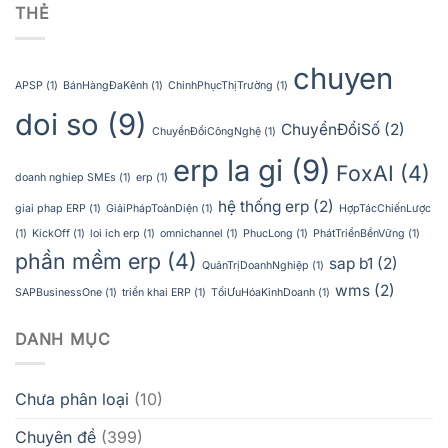
THẺ
chuyen
APSP
(1)
BánHàngĐaKênh
(1)
ChinhPhụcThịTrường
(1)
doi so
(9)
ChuyểnĐổiSố
(2)
ChuyểnĐổiCôngNghệ
(1)
erp la gi
(9)
FoxAI
(4)
doanh nghiep SMEs
(1)
erp
(1)
hệ thống erp
(2)
giai phap ERP
(1)
GiảiPhápToànDiện
(1)
HợpTácChiếnLược
(1)
KickOff
(1)
loi ich erp
(1)
omnichannel
(1)
PhucLong
(1)
PhátTriểnBềnVững
(1)
phần mềm erp
(4)
sap b1
(2)
QuảnTrịDoanhNghiệp
(1)
wms
(2)
SAPBusinessOne
(1)
triển khai ERP
(1)
TốiƯuHóaKinhDoanh
(1)
DANH MỤC
Chưa phân loại
(10)
Chuyên đề
(399)