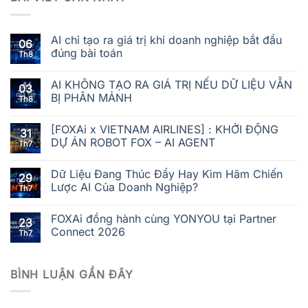
AI chỉ tạo ra giá trị khi doanh nghiệp bắt đầu
06
đúng bài toán
Th8
AI KHÔNG TẠO RA GIÁ TRỊ NẾU DỮ LIỆU VẪN
03
BỊ PHÂN MẢNH
Th8
[FOXAi x VIETNAM AIRLINES] : KHỞI ĐỘNG
31
DỰ ÁN ROBOT FOX – AI AGENT
Th7
Dữ Liệu Đang Thúc Đẩy Hay Kìm Hãm Chiến
29
Lược AI Của Doanh Nghiệp?
Th7
FOXAi đồng hành cùng YONYOU tại Partner
23
Connect 2026
Th7
BÌNH LUẬN GẦN ĐÂY