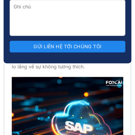
Bất động sản: Tích hợp quản lý tài sản, dự án
và dòng tiền.
Chăn nuôi và nông nghiệp: Theo dõi sản xuất,
tồn kho và quản lý chuỗi cung ứng.
Nhờ khả năng tùy chỉnh cao, SAP B1 có thể đáp
ứng yêu cầu đặc thù của từng ngành nghề, giúp
doanh nghiệp dễ dàng triển khai mà không phải
lo lắng về sự không tương thích.