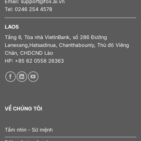
Email:
support@fox.ai.vn
Tel: 0246 254 4578
LAOS
Tầng 6, Tòa nhà VietinBank, số 286 Đường
Lanexang,Hatsadinua, Chanthabounly, Thủ đô Viêng
Chăn, CHDCND Lào
HP: +85 62 0558 26363
VỀ CHÚNG TÔI
Tầm nhìn - Sứ mệnh