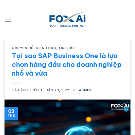
Chuyển
đến
nội
dung
CHUYÊN ĐỀ
,
KIẾN THỨC
,
TIN TỨC
Tại sao SAP Business One là lựa
chọn hàng đầu cho doanh nghiệp
nhỏ và vừa
ĐÃ ĐĂNG TRÊN
3 THÁNG 3, 2025
BỞI
ADMIN
03
Th3