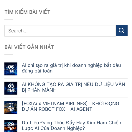
TÌM KIẾM BÀI VIẾT
BÀI VIẾT GẦN NHẤT
AI chỉ tạo ra giá trị khi doanh nghiệp bắt đầu
06
đúng bài toán
Th8
AI KHÔNG TẠO RA GIÁ TRỊ NẾU DỮ LIỆU VẪN
03
BỊ PHÂN MẢNH
Th8
[FOXAi x VIETNAM AIRLINES] : KHỞI ĐỘNG
31
DỰ ÁN ROBOT FOX – AI AGENT
Th7
Dữ Liệu Đang Thúc Đẩy Hay Kìm Hãm Chiến
29
Lược AI Của Doanh Nghiệp?
Th7