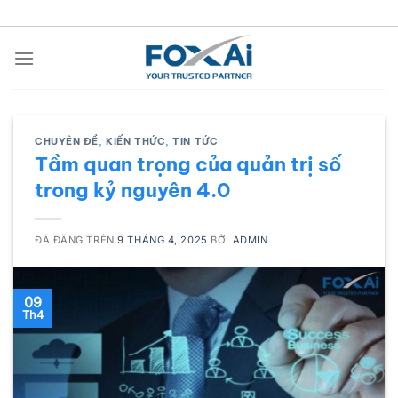
Chuyển
đến
nội
dung
CHUYÊN ĐỀ
,
KIẾN THỨC
,
TIN TỨC
Tầm quan trọng của quản trị số
trong kỷ nguyên 4.0
ĐÃ ĐĂNG TRÊN
9 THÁNG 4, 2025
BỞI
ADMIN
09
Th4