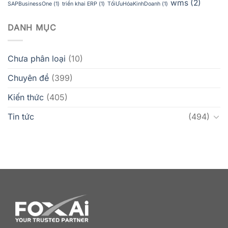
wms
(2)
SAPBusinessOne
(1)
triển khai ERP
(1)
TốiƯuHóaKinhDoanh
(1)
DANH MỤC
Chưa phân loại
(10)
Chuyên đề
(399)
Kiến thức
(405)
Tin tức
(494)