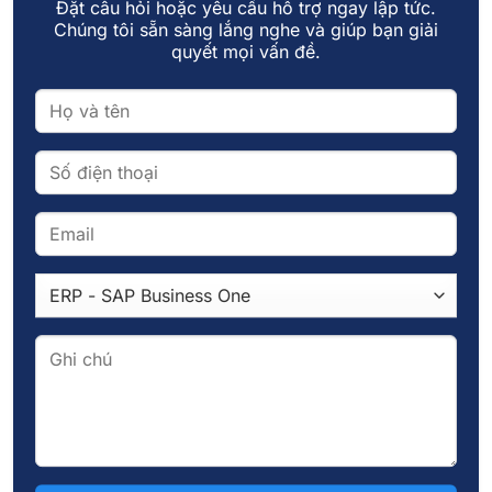
Đặt câu hỏi hoặc yêu cầu hỗ trợ ngay lập tức.
Chúng tôi sẵn sàng lắng nghe và giúp bạn giải
quyết mọi vấn đề.
Làm sao để triển khai mô hình quản trị số hiệu quả?
Lựa chọn tự triển khai hay kết hợp với
đối tác tư vấn?
Doanh nghiệp hoàn toàn có thể xây dựng mô
hình quản trị số từ nội lực, tuy nhiên để rút ngắn
thời gian và đảm bảo hiệu quả cao, việc kết hợp
với đơn vị tư vấn có chuyên môn là một giải
pháp đáng cân nhắc.