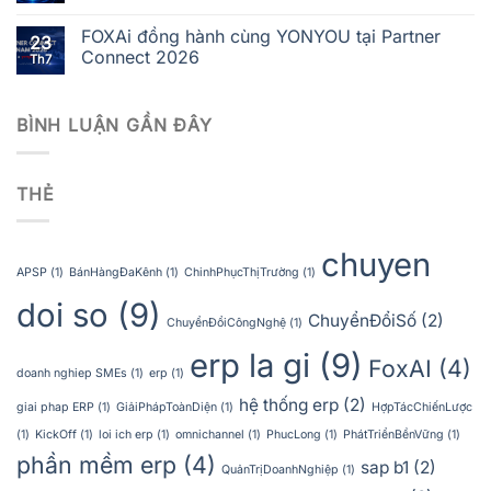
FOXAi đồng hành cùng YONYOU tại Partner
23
Connect 2026
Th7
BÌNH LUẬN GẦN ĐÂY
THẺ
chuyen
APSP
(1)
BánHàngĐaKênh
(1)
ChinhPhụcThịTrường
(1)
doi so
(9)
ChuyểnĐổiSố
(2)
ChuyểnĐổiCôngNghệ
(1)
erp la gi
(9)
FoxAI
(4)
doanh nghiep SMEs
(1)
erp
(1)
hệ thống erp
(2)
giai phap ERP
(1)
GiảiPhápToànDiện
(1)
HợpTácChiếnLược
(1)
KickOff
(1)
loi ich erp
(1)
omnichannel
(1)
PhucLong
(1)
PhátTriểnBềnVững
(1)
phần mềm erp
(4)
sap b1
(2)
QuảnTrịDoanhNghiệp
(1)