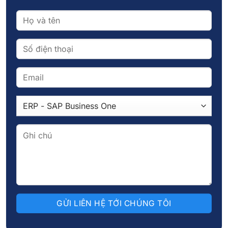
cấp khả năng tính toán mạnh mẽ và kho lưu
trữ không giới hạn, giúp doanh nghiệp dễ
dàng phân tích dữ liệu và mở rộng quy mô
theo nhu cầu.
PaaS (Nền tảng như một dịch vụ): Mang đến
một nền tảng đám mây linh hoạt, cho phép xử
lý dữ liệu lớn nhanh hơn và hiệu quả hơn. Bên
cạnh đó, PaaS hỗ trợ đa dạng ngôn ngữ lập
trình, tạo điều kiện để áp dụng các công nghệ
phân tích tiên tiến.
SaaS (Phần mềm như một dịch vụ): Giúp
doanh nghiệp thu thập và phân tích dữ liệu từ
mạng xã hội, cung cấp cái nhìn sâu sắc về
hành vi và ý kiến của khách hàng.
Nhờ ứng dụng điện toán đám mây, doanh nghiệp
có thể tiết kiệm đáng kể thời gian và chi phí so