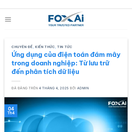
Chuyển
đến
nội
dung
CHUYÊN ĐỀ
,
KIẾN THỨC
,
TIN TỨC
Ứng dụng của điện toán đám mây
trong doanh nghiệp: Từ lưu trữ
đến phân tích dữ liệu
ĐÃ ĐĂNG TRÊN
4 THÁNG 4, 2025
BỞI
ADMIN
04
Th4