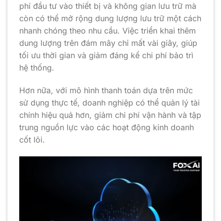
phí đầu tư vào thiết bị và không gian lưu trữ mà
còn có thể mở rộng dung lượng lưu trữ một cách
nhanh chóng theo nhu cầu. Việc triển khai thêm
dung lượng trên đám mây chỉ mất vài giây, giúp
tối ưu thời gian và giảm đáng kể chi phí bảo trì
hệ thống.
Hơn nữa, với mô hình thanh toán dựa trên mức
sử dụng thực tế, doanh nghiệp có thể quản lý tài
chính hiệu quả hơn, giảm chi phí vận hành và tập
trung nguồn lực vào các hoạt động kinh doanh
cốt lõi.