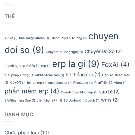
THẺ
chuyen
APSP
(1)
BánHàngĐaKênh
(1)
ChinhPhụcThịTrường
(1)
doi so
(9)
ChuyểnĐổiSố
(2)
ChuyểnĐổiCôngNghệ
(1)
erp la gi
(9)
FoxAI
(4)
doanh nghiep SMEs
(1)
erp
(1)
hệ thống erp
(2)
giai phap ERP
(1)
GiảiPhápToànDiện
(1)
HợpTácChiếnLược
(1)
KickOff
(1)
loi ich erp
(1)
omnichannel
(1)
PhucLong
(1)
PhátTriểnBềnVững
(1)
phần mềm erp
(4)
sap b1
(2)
QuảnTrịDoanhNghiệp
(1)
wms
(2)
SAPBusinessOne
(1)
triển khai ERP
(1)
TốiƯuHóaKinhDoanh
(1)
DANH MỤC
Chưa phân loại
(10)