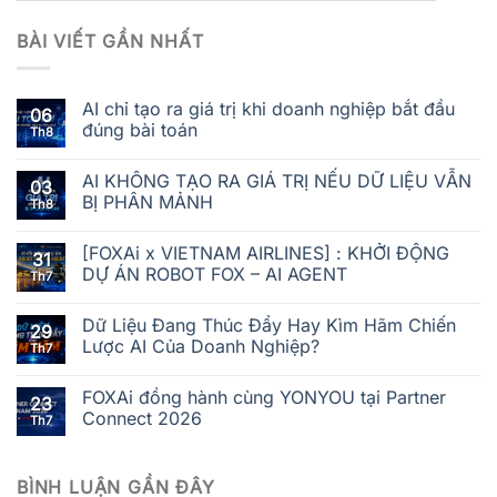
BÀI VIẾT GẦN NHẤT
AI chỉ tạo ra giá trị khi doanh nghiệp bắt đầu
06
đúng bài toán
Th8
AI KHÔNG TẠO RA GIÁ TRỊ NẾU DỮ LIỆU VẪN
03
BỊ PHÂN MẢNH
Th8
[FOXAi x VIETNAM AIRLINES] : KHỞI ĐỘNG
31
DỰ ÁN ROBOT FOX – AI AGENT
Th7
Dữ Liệu Đang Thúc Đẩy Hay Kìm Hãm Chiến
29
Lược AI Của Doanh Nghiệp?
Th7
FOXAi đồng hành cùng YONYOU tại Partner
23
Connect 2026
Th7
BÌNH LUẬN GẦN ĐÂY