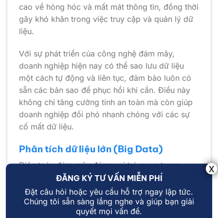
cao về hỏng hóc và mất mát thông tin, đồng thời
gây khó khăn trong việc truy cập và quản lý dữ
liệu.
Với sự phát triển của công nghệ đám mây,
doanh nghiệp hiện nay có thể sao lưu dữ liệu
một cách tự động và liên tục, đảm bảo luôn có
sẵn các bản sao để phục hồi khi cần. Điều này
không chỉ tăng cường tính an toàn mà còn giúp
doanh nghiệp đối phó nhanh chóng với các sự
cố mất dữ liệu.
Phân tích dữ liệu lớn (Big Data)
Điện toán đám mây đóng vai trò quan trọng
trong việc xử lý và phân tích dữ liệu lớn thông
ĐĂNG KÝ TƯ VẤN MIỄN PHÍ
qua ba loại hình dịch vụ chính:
Đặt câu hỏi hoặc yêu cầu hỗ trợ ngay lập tức.
Chúng tôi sẵn sàng lắng nghe và giúp bạn giải
quyết mọi vấn đề.
IaaS (Cơ sở hạ tầng như một dịch vụ): Cung